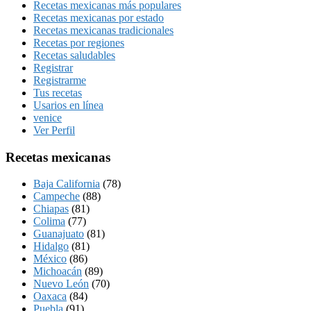
Recetas mexicanas más populares
Recetas mexicanas por estado
Recetas mexicanas tradicionales
Recetas por regiones
Recetas saludables
Registrar
Registrarme
Tus recetas
Usarios en línea
venice
Ver Perfil
Recetas mexicanas
Baja California
(78)
Campeche
(88)
Chiapas
(81)
Colima
(77)
Guanajuato
(81)
Hidalgo
(81)
México
(86)
Michoacán
(89)
Nuevo León
(70)
Oaxaca
(84)
Puebla
(91)