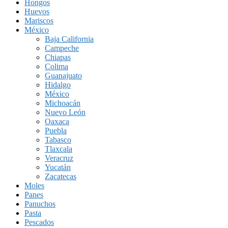
Hongos
Huevos
Mariscos
México
Baja California
Campeche
Chiapas
Colima
Guanajuato
Hidalgo
México
Michoacán
Nuevo León
Oaxaca
Puebla
Tabasco
Tlaxcala
Veracruz
Yucatán
Zacatecas
Moles
Panes
Panuchos
Pasta
Pescados