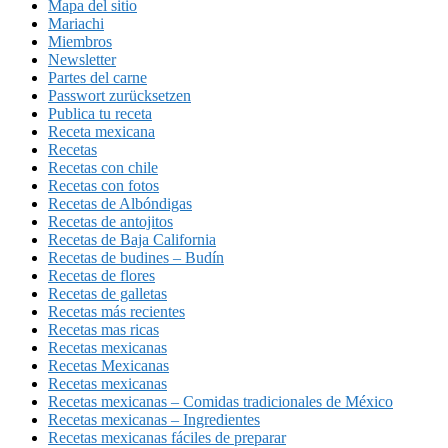
Mapa del sitio
Mariachi
Miembros
Newsletter
Partes del carne
Passwort zurücksetzen
Publica tu receta
Receta mexicana
Recetas
Recetas con chile
Recetas con fotos
Recetas de Albóndigas
Recetas de antojitos
Recetas de Baja California
Recetas de budines – Budín
Recetas de flores
Recetas de galletas
Recetas más recientes
Recetas mas ricas
Recetas mexicanas
Recetas Mexicanas
Recetas mexicanas
Recetas mexicanas – Comidas tradicionales de México
Recetas mexicanas – Ingredientes
Recetas mexicanas fáciles de preparar