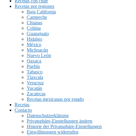
Recetas con chile
Recetas por regiones
Baja California
Campeche
Chiapas
Colima
Guanajuato
Hidalgo
México
Michoacán
Nuevo León
Oaxaca
Puebla
Tabasco
Tlaxcala
Veracruz
Yucatán
Zacatecas
Recetas mexicanas por estado
Recetas
Contacto
Datenschutzerklärung
Privatsphäre-Einstellungen ändern
Historie der Privatsphäre-Einstellungen
Einwilligungen widerrufen