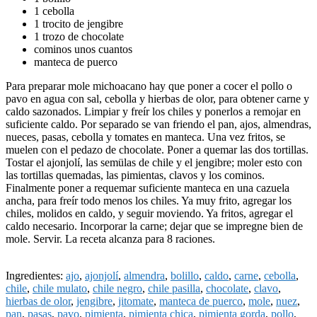
1 cebolla
1 trocito de jengibre
1 trozo de chocolate
cominos unos cuantos
manteca de puerco
Para preparar mole michoacano hay que poner a cocer el pollo o
pavo en agua con sal, cebolla y hierbas de olor, para obtener carne y
caldo sazonados. Limpiar y freír los chiles y ponerlos a remojar en
suficiente caldo. Por separado se van friendo el pan, ajos, almendras,
nueces, pasas, cebolla y tomates en manteca. Una vez fritos, se
muelen con el pedazo de chocolate. Poner a quemar las dos tortillas.
Tostar el ajonjolí, las semülas de chile y el jengibre; moler esto con
las tortillas quemadas, las pimientas, clavos y los cominos.
Finalmente poner a requemar suficiente manteca en una cazuela
ancha, para freír todo menos los chiles. Ya muy frito, agregar los
chiles, molidos en caldo, y seguir moviendo. Ya fritos, agregar el
caldo necesario. Incorporar la carne; dejar que se impregne bien de
mole. Servir. La receta alcanza para 8 raciones.
Ingredientes:
ajo
,
ajonjolí
,
almendra
,
bolillo
,
caldo
,
carne
,
cebolla
,
chile
,
chile mulato
,
chile negro
,
chile pasilla
,
chocolate
,
clavo
,
hierbas de olor
,
jengibre
,
jitomate
,
manteca de puerco
,
mole
,
nuez
,
pan
,
pasas
,
pavo
,
pimienta
,
pimienta chica
,
pimienta gorda
,
pollo
,