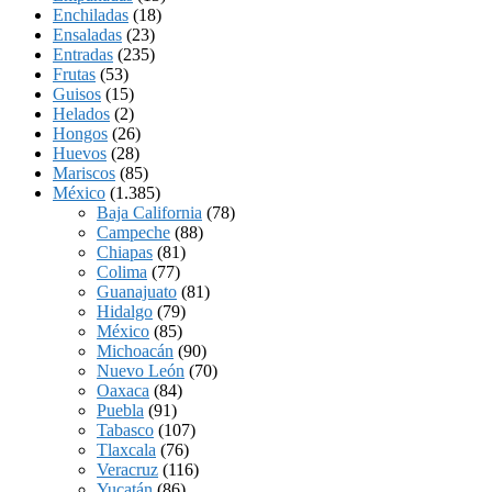
Enchiladas
(18)
Ensaladas
(23)
Entradas
(235)
Frutas
(53)
Guisos
(15)
Helados
(2)
Hongos
(26)
Huevos
(28)
Mariscos
(85)
México
(1.385)
Baja California
(78)
Campeche
(88)
Chiapas
(81)
Colima
(77)
Guanajuato
(81)
Hidalgo
(79)
México
(85)
Michoacán
(90)
Nuevo León
(70)
Oaxaca
(84)
Puebla
(91)
Tabasco
(107)
Tlaxcala
(76)
Veracruz
(116)
Yucatán
(86)