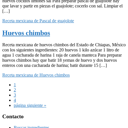
huevos cocidos limones sal Para preparar pascal de guajolote hay
que lavar y partir en piezas el guajolote; cocerlo con sal. Limpiar el
[…]
Receta mexicana de Pascal de guajolote
Huevos chimbos
Receta mexicana de huevos chimbos del Estado de Chiapas, México
con los siguientes ingredientes: 20 huevos 1 kilo azúcar 1 litro de
agua 1 cucharada de harina 1 raja de canela manteca Para preparar
huevos chimbos hay que batir 18 yemas de huevo y dos huevos
enteros con una cucharada de harina; batir durante 15 […]
Receta mexicana de Huevos chimbos
Página
1
Página
2
Página
3
Página
4
Ir
página siguiente »
a
la
Footer
Contacto
Buscar ingredientes