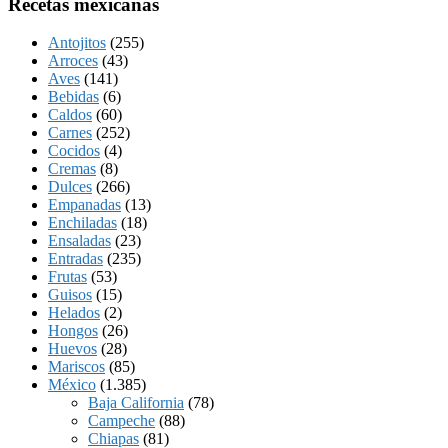
Recetas mexicanas
Antojitos
(255)
Arroces
(43)
Aves
(141)
Bebidas
(6)
Caldos
(60)
Carnes
(252)
Cocidos
(4)
Cremas
(8)
Dulces
(266)
Empanadas
(13)
Enchiladas
(18)
Ensaladas
(23)
Entradas
(235)
Frutas
(53)
Guisos
(15)
Helados
(2)
Hongos
(26)
Huevos
(28)
Mariscos
(85)
México
(1.385)
Baja California
(78)
Campeche
(88)
Chiapas
(81)