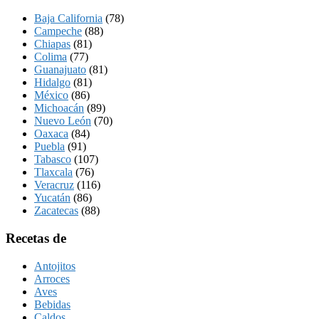
Baja California
(78)
Campeche
(88)
Chiapas
(81)
Colima
(77)
Guanajuato
(81)
Hidalgo
(81)
México
(86)
Michoacán
(89)
Nuevo León
(70)
Oaxaca
(84)
Puebla
(91)
Tabasco
(107)
Tlaxcala
(76)
Veracruz
(116)
Yucatán
(86)
Zacatecas
(88)
Recetas de
Antojitos
Arroces
Aves
Bebidas
Caldos