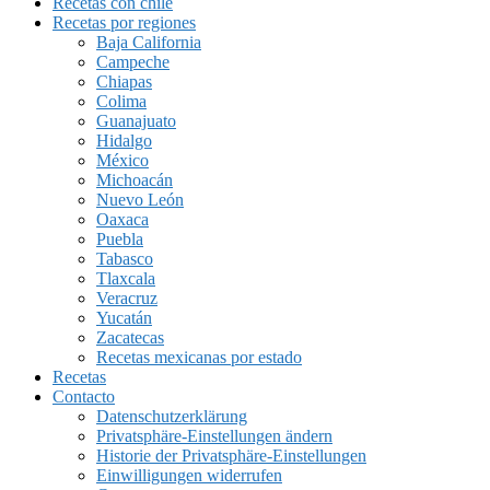
Recetas con chile
Recetas por regiones
Baja California
Campeche
Chiapas
Colima
Guanajuato
Hidalgo
México
Michoacán
Nuevo León
Oaxaca
Puebla
Tabasco
Tlaxcala
Veracruz
Yucatán
Zacatecas
Recetas mexicanas por estado
Recetas
Contacto
Datenschutzerklärung
Privatsphäre-Einstellungen ändern
Historie der Privatsphäre-Einstellungen
Einwilligungen widerrufen