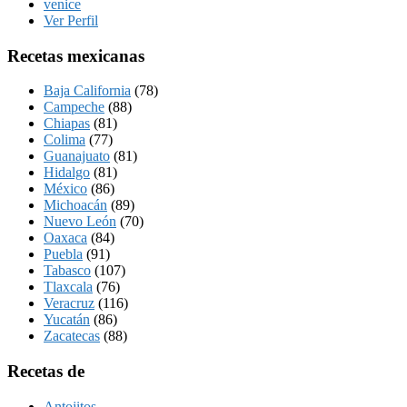
venice
Ver Perfil
Recetas mexicanas
Baja California
(78)
Campeche
(88)
Chiapas
(81)
Colima
(77)
Guanajuato
(81)
Hidalgo
(81)
México
(86)
Michoacán
(89)
Nuevo León
(70)
Oaxaca
(84)
Puebla
(91)
Tabasco
(107)
Tlaxcala
(76)
Veracruz
(116)
Yucatán
(86)
Zacatecas
(88)
Recetas de
Antojitos