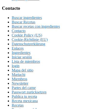
a
la
Footer
Contacto
Buscar ingredientes
Buscar Recetas
Buscar recetas con ingredientes
Contacto
Cookie Policy (US)
Cookie-Richtlinie (EU)
Datenschutzerklärung
Enlaces
Ingredientes
Iniciar sesión
Lista de miembros
login
Mapa del sitio
Mariachi
Miembros
Newsletter
Partes del carne
Passwort zurücksetzen
Publica tu receta
Receta mexicana
Recetas