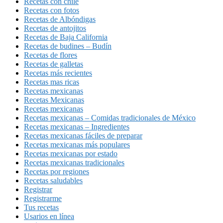
Recetas con chile
Recetas con fotos
Recetas de Albóndigas
Recetas de antojitos
Recetas de Baja California
Recetas de budines – Budín
Recetas de flores
Recetas de galletas
Recetas más recientes
Recetas mas ricas
Recetas mexicanas
Recetas Mexicanas
Recetas mexicanas
Recetas mexicanas – Comidas tradicionales de México
Recetas mexicanas – Ingredientes
Recetas mexicanas fáciles de preparar
Recetas mexicanas más populares
Recetas mexicanas por estado
Recetas mexicanas tradicionales
Recetas por regiones
Recetas saludables
Registrar
Registrarme
Tus recetas
Usarios en línea