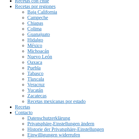
Recetas con chile
Recetas por regiones
Baja California
Campeche
Chiapas
Colima
Guanajuato
Hidalgo
México
Michoacán
Nuevo León
Oaxaca
Puebla
Tabasco
Tlaxcala
Veracruz
Yucatán
Zacatecas
Recetas mexicanas por estado
Recetas
Contacto
Datenschutzerklärung
Privatsphäre-Einstellungen ändern
Historie der Privatsphäre-Einstellungen
Einwilligungen widerrufen