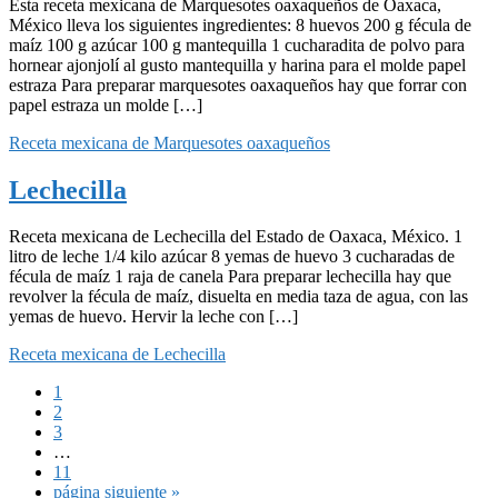
Esta receta mexicana de Marquesotes oaxaqueños de Oaxaca,
México lleva los siguientes ingredientes: 8 huevos 200 g fécula de
maíz 100 g azúcar 100 g mantequilla 1 cucharadita de polvo para
hornear ajonjolí al gusto mantequilla y harina para el molde papel
estraza Para preparar marquesotes oaxaqueños hay que forrar con
papel estraza un molde […]
Receta mexicana de Marquesotes oaxaqueños
Lechecilla
Receta mexicana de Lechecilla del Estado de Oaxaca, México. 1
litro de leche 1/4 kilo azúcar 8 yemas de huevo 3 cucharadas de
fécula de maíz 1 raja de canela Para preparar lechecilla hay que
revolver la fécula de maíz, disuelta en media taza de agua, con las
yemas de huevo. Hervir la leche con […]
Receta mexicana de Lechecilla
Página
1
Página
2
Página
3
Páginas
…
intermedias
Página
11
omitidas
Ir
página siguiente »