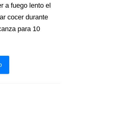
 a fuego lento el
jar cocer durante
lcanza para 10
o