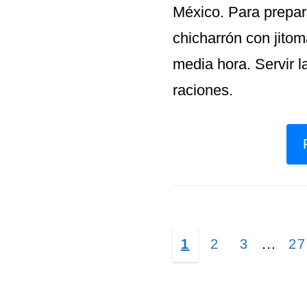
México. Para prepar
chicharrón con jitom
media hora. Servir l
raciones.
Página
…
Página
Página
Página
Pá
1
2
3
27
interm
omitid