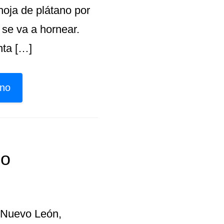
 hoja de plátano por
 se va a hornear.
nta […]
ano
do
 Nuevo León,