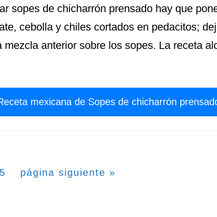
ar sopes de chicharrón prensado hay que poner
ate, cebolla y chiles cortados en pedacitos; de
a mezcla anterior sobre los sopes. La receta a
Receta mexicana de Sopes de chicharrón prensad
s
gina
Ir
5
página siguiente »
edias
a
as
la