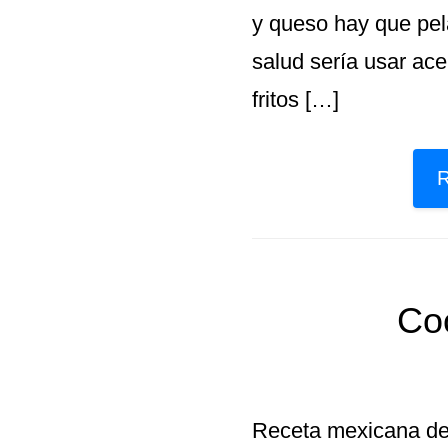
y queso hay que pela
salud sería usar ace
fritos […]
R
Coc
Receta mexicana de C