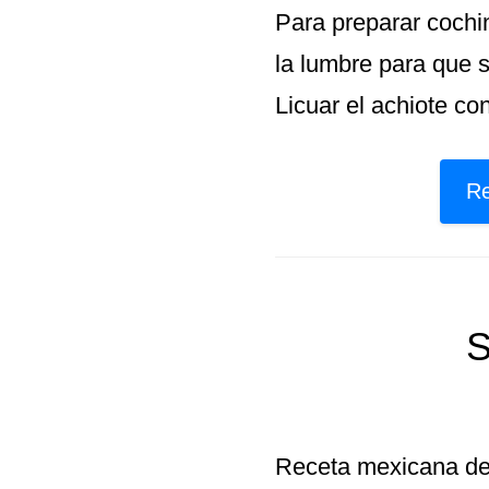
Para preparar cochini
la lumbre para que s
Licuar el achiote co
Re
S
Receta mexicana de