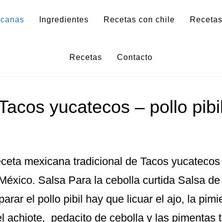
icanas
Ingredientes
Recetas con chile
Recetas
Recetas mexicanas
Recetas
Contacto
Tacos yucatecos – pollo pibi
ceta mexicana tradicional de Tacos yucatecos –
México. Salsa Para la cebolla curtida Salsa d
parar el pollo pibil hay que licuar el ajo, la pim
el achiote, pedacito de cebolla y las pimentas 