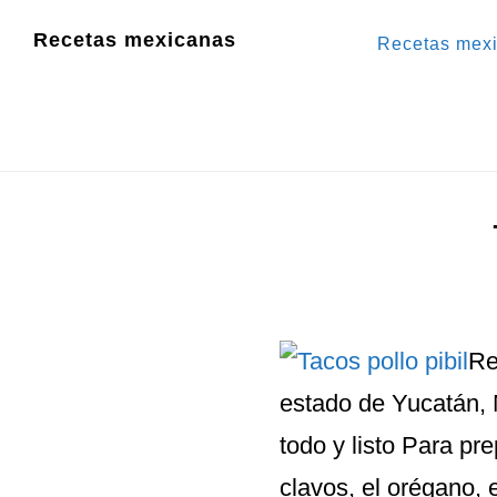
Saltar
Saltar
Recetas mexicanas
Recetas mex
al
al
contenido
pie
principal
de
página
Re
estado de Yucatán, 
todo y listo Para pre
clavos, el orégano, 