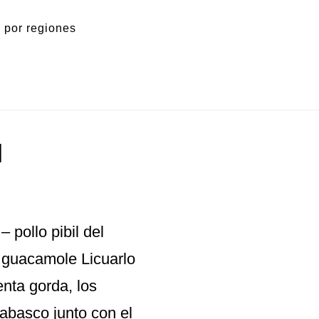
 por regiones
l
 pollo pibil del
e guacamole Licuarlo
ienta gorda, los
tabasco junto con el