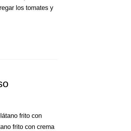
gregar los tomates y
so
átano frito con
ano frito con crema