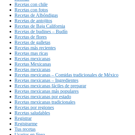
Recetas con chile
Recetas con fotos
Recetas de Albóndigas
Recetas de antojitos
Recetas de Baja California
Recetas de budines – Budín
Recetas de flores
Recetas de galletas
Recetas más recientes
Recetas mas ricas
Recetas mexicanas
Recetas Mexicanas
Recetas mexicanas
Recetas mexicanas – Comidas tradicionales de México
Recetas mexicanas – Ingredientes
Recetas mexicanas fáciles de preparar
Recetas mexicanas más populares
Recetas mexicanas por estado
Recetas mexicanas tradicionales
Recetas por regiones
Recetas saludables
Registrar
Registrarme
Tus recetas
Usarios en línea