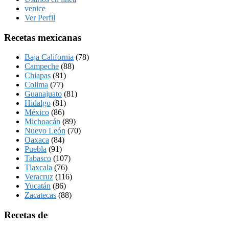
venice
Ver Perfil
Recetas mexicanas
Baja California
(78)
Campeche
(88)
Chiapas
(81)
Colima
(77)
Guanajuato
(81)
Hidalgo
(81)
México
(86)
Michoacán
(89)
Nuevo León
(70)
Oaxaca
(84)
Puebla
(91)
Tabasco
(107)
Tlaxcala
(76)
Veracruz
(116)
Yucatán
(86)
Zacatecas
(88)
Recetas de