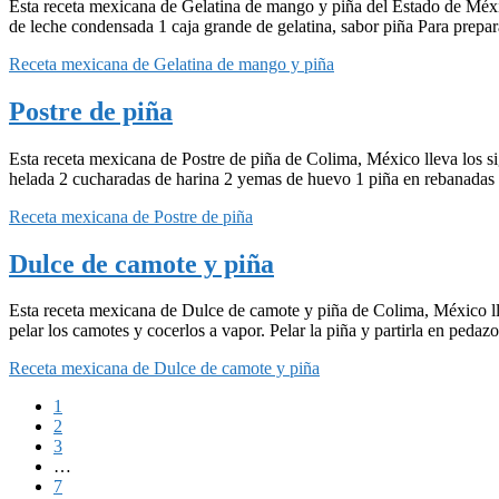
Esta receta mexicana de Gelatina de mango y piña del Estado de México
de leche condensada 1 caja grande de gelatina, sabor piña Para prepar
Receta mexicana de Gelatina de mango y piña
Postre de piña
Esta receta mexicana de Postre de piña de Colima, México lleva los si
helada 2 cucharadas de harina 2 yemas de huevo 1 piña en rebanadas
Receta mexicana de Postre de piña
Dulce de camote y piña
Esta receta mexicana de Dulce de camote y piña de Colima, México lle
pelar los camotes y cocerlos a vapor. Pelar la piña y partirla en peda
Receta mexicana de Dulce de camote y piña
Página
1
Página
2
Página
3
Páginas
…
intermedias
Página
7