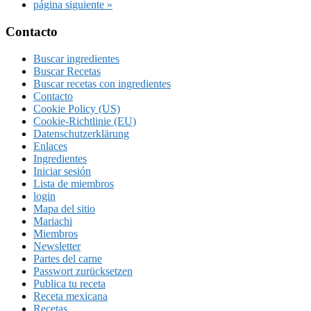
omitidas
Ir
página siguiente »
a
la
Footer
Contacto
Buscar ingredientes
Buscar Recetas
Buscar recetas con ingredientes
Contacto
Cookie Policy (US)
Cookie-Richtlinie (EU)
Datenschutzerklärung
Enlaces
Ingredientes
Iniciar sesión
Lista de miembros
login
Mapa del sitio
Mariachi
Miembros
Newsletter
Partes del carne
Passwort zurücksetzen
Publica tu receta
Receta mexicana
Recetas