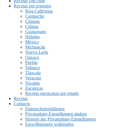
Recetas con chile
Recetas por regiones
Baja California
Campeche
Chiapas
Colima
Guanajuato
Hidalgo
México
Michoacán
Nuevo León
Oaxaca
Puebla
Tabasco
Tlaxcala
Veracruz
Yucatán
Zacatecas
Recetas mexicanas por estado
Recetas
Contacto
Datenschutzerklärung
Privatsphäre-Einstellungen ändern
Historie der Privatsphäre-Einstellungen
Einwilligungen widerrufen