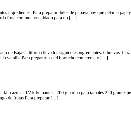
s ingredientes: Para preparar dulce de papaya hay que pelar la papaya y
dir la fruta con mucho cuidado para no […]
do de Baja California lleva los siguientes ingredientes: 6 huevos 1 taz
ita vainilla Para preparar pastel borracho con crema y […]
2 kilo azúcar 1/2 kilo manteca 700 g harina para tamales 250 g nuez pel
jugo de frutas Para preparar […]