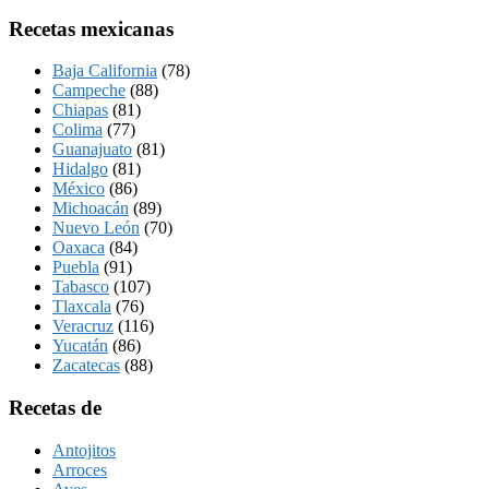
Recetas mexicanas
Baja California
(78)
Campeche
(88)
Chiapas
(81)
Colima
(77)
Guanajuato
(81)
Hidalgo
(81)
México
(86)
Michoacán
(89)
Nuevo León
(70)
Oaxaca
(84)
Puebla
(91)
Tabasco
(107)
Tlaxcala
(76)
Veracruz
(116)
Yucatán
(86)
Zacatecas
(88)
Recetas de
Antojitos
Arroces