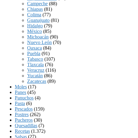
Campeche
(88)
Chiapas
(81)
Colima
(77)
Guanajuato
(81)
Hidalgo
(79)
México
(85)
Michoacán
(90)
Nuevo León
(70)
Oaxaca
(84)
Puebla
(91)
Tabasco
(107)
Tlaxcala
(76)
Veracruz
(116)
Yucatán
(86)
Zacatecas
(89)
Moles
(17)
Panes
(45)
Panuchos
(4)
Pasta
(6)
Pescados
(159)
Postres
(262)
Pucheros
(30)
Quesadillas
(7)
Recetas
(1.372)
Salsas
(27)