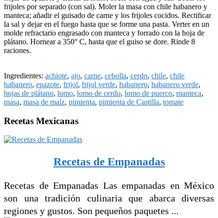
frijoles por separado (con sal). Moler la masa con chile habanero y
manteca; añadir el guisado de carne y los frijoles cocidos. Rectificar
la sal y dejar en el fuego hasta que se forme una pasta. Verter en un
molde refractario engrasado con manteca y forrado con la hoja de
plátano. Hornear a 350° C, hasta que el guiso se dore. Rinde 8
raciones.
Ingredientes:
achiote
,
ajo
,
carne
,
cebolla
,
cerdo
,
chile
,
chile
habanero
,
epazote
,
frijol
,
frijol verde
,
habanero
,
habanero verde
,
hojas de plátano
,
lomo
,
lomo de cerdo
,
lomo de puerco
,
manteca
,
masa
,
masa de maíz
,
pimienta
,
pimienta de Castilla
,
tomate
Recetas Mexicanas
Recetas de Empanadas
Recetas de Empanadas Las empanadas en México
son una tradición culinaria que abarca diversas
regiones y gustos. Son pequeños paquetes ...