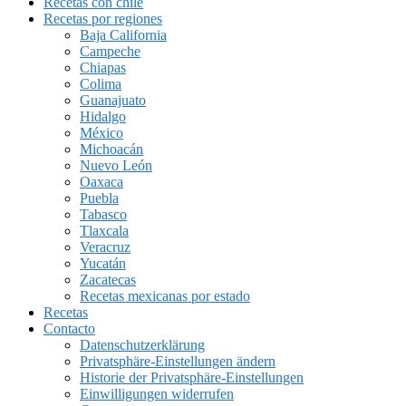
Recetas con chile
Recetas por regiones
Baja California
Campeche
Chiapas
Colima
Guanajuato
Hidalgo
México
Michoacán
Nuevo León
Oaxaca
Puebla
Tabasco
Tlaxcala
Veracruz
Yucatán
Zacatecas
Recetas mexicanas por estado
Recetas
Contacto
Datenschutzerklärung
Privatsphäre-Einstellungen ändern
Historie der Privatsphäre-Einstellungen
Einwilligungen widerrufen