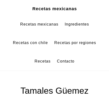
Saltar
Saltar
Recetas mexicanas
al
al
contenido
pie
Recetas mexicanas
Ingredientes
principal
de
página
Recetas con chile
Recetas por regiones
Recetas
Contacto
Tamales Güemez