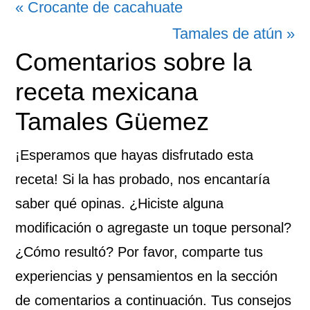
Entrada
« Crocante de cacahuate
anterior:
Siguiente
Tamales de atún »
Interacciones
Comentarios sobre la
entrada:
con
receta mexicana
los
Tamales Güemez
lectores
¡Esperamos que hayas disfrutado esta
receta! Si la has probado, nos encantaría
saber qué opinas. ¿Hiciste alguna
modificación o agregaste un toque personal?
¿Cómo resultó? Por favor, comparte tus
experiencias y pensamientos en la sección
de comentarios a continuación. Tus consejos