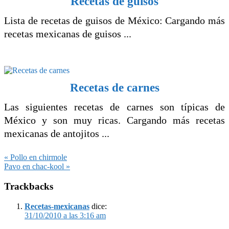
Recetas de guisos
Lista de recetas de guisos de México: Cargando más
recetas mexicanas de guisos ...
Recetas de carnes
Las siguientes recetas de carnes son típicas de
México y son muy ricas. Cargando más recetas
mexicanas de antojitos ...
Entrada
« Pollo en chirmole
anterior:
Siguiente
Pavo en chac-kool »
entrada:
Interacciones
Trackbacks
con
los
Recetas-mexicanas
dice:
31/10/2010 a las 3:16 am
lectores