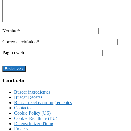
Nombre*
Correo electrónico*
Página web
Footer
Contacto
Buscar ingredientes
Buscar Recetas
Buscar recetas con ingredientes
Contacto
Cookie Policy (US)
Cookie-Richtlinie (EU)
Datenschutzerklärung
Enlaces