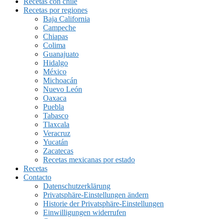
Recetas con chile
Recetas por regiones
Baja California
Campeche
Chiapas
Colima
Guanajuato
Hidalgo
México
Michoacán
Nuevo León
Oaxaca
Puebla
Tabasco
Tlaxcala
Veracruz
Yucatán
Zacatecas
Recetas mexicanas por estado
Recetas
Contacto
Datenschutzerklärung
Privatsphäre-Einstellungen ändern
Historie der Privatsphäre-Einstellungen
Einwilligungen widerrufen