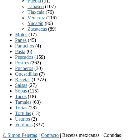
Puebla
(91)
Tabasco
(107)
Tlaxcala
(76)
Veracruz
(116)
Yucatán
(86)
Zacatecas
(89)
Moles
(17)
Panes
(45)
Panuchos
(4)
Pasta
(6)
Pescados
(159)
Postres
(262)
Pucheros
(30)
Quesadillas
(7)
Recetas
(1.372)
Salsas
(27)
Sopas
(115)
Tacos
(18)
Tamales
(63)
Tortas
(28)
Tortillas
(13)
Usarios
(2)
Verduras
(337)
© Simon Feiertag
|
Contacto
| Recetas mexicanas - Comidas