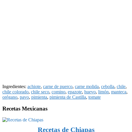
Ingredientes:
achiote
,
carne de puerco
,
carne molida
,
cebolla
,
chile
,
chile colorado
,
chile seco
,
comino
,
epazote
,
huevo
,
limón
,
manteca
,
orégano
,
pavo
,
pimienta
,
pimienta de Castilla
,
tomate
Recetas Mexicanas
Recetas de Chiapas