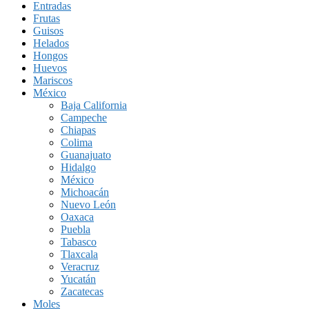
Entradas
Frutas
Guisos
Helados
Hongos
Huevos
Mariscos
México
Baja California
Campeche
Chiapas
Colima
Guanajuato
Hidalgo
México
Michoacán
Nuevo León
Oaxaca
Puebla
Tabasco
Tlaxcala
Veracruz
Yucatán
Zacatecas
Moles