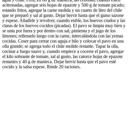
acitronadas, agregar seis hojas de epazote y 500 g de tomate picado;
estando fritos, agregar la carne molida y un cuarto de litro del chile
que se preparó y sal al gusto. Dejar hervir hasta que el guiso sazone
y espese. Añadirle y revolver, cuando enfríe, los huevos crudos y las
claras de los huevos cocidos (picadas). El pavo se limpia muy bien y
se unta por fuera y por dentro con sal, pimienta y el jugo de los
limones; rellenarlo luego con la carne, intercalándola con las yemas
cocidas. Coser para cerrar con aguja e hilo y colocar el pavo en una
olla grande; se agrega todo el chile molido restante. Tapar la olla,
cocinar a fuego suave y, cuando empiece a cocerse el pavo, agregar
el kilo sobrante de tomate, sal al gusto, las catorce hojas de epazote
restantes y 40 g de manteca. Dejar hervir hasta que el pavo esté
cocido y la salsa espese. Rinde 20 raciones.