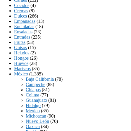
Carnes
(252)
Cocidos
(4)
Cremas
(8)
Dulces
(266)
Empanadas
(13)
Enchiladas
(18)
Ensaladas
(23)
Entradas
(235)
Frutas
(53)
Guisos
(15)
Helados
(2)
Hongos
(26)
Huevos
(28)
Mariscos
(85)
México
(1.385)
Baja California
(78)
Campeche
(88)
Chiapas
(81)
Colima
(77)
Guanajuato
(81)
Hidalgo
(79)
México
(85)
Michoacán
(90)
Nuevo León
(70)
Oaxaca
(84)