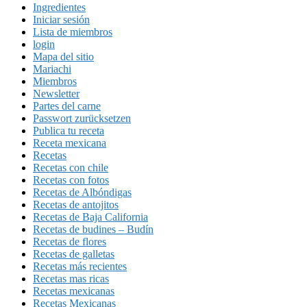
Ingredientes
Iniciar sesión
Lista de miembros
login
Mapa del sitio
Mariachi
Miembros
Newsletter
Partes del carne
Passwort zurücksetzen
Publica tu receta
Receta mexicana
Recetas
Recetas con chile
Recetas con fotos
Recetas de Albóndigas
Recetas de antojitos
Recetas de Baja California
Recetas de budines – Budín
Recetas de flores
Recetas de galletas
Recetas más recientes
Recetas mas ricas
Recetas mexicanas
Recetas Mexicanas