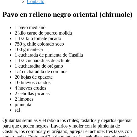
Contacto
Pavo en relleno negro oriental (chirmole)
1 pavo mediano
2 kilo carne de puerco molida
1 1/2 kilo tomate picado
750 g chile colorado seco
100 g manteca
1 cucharada de pimienta de Castilla
1 1/2 cucharaditas de achiote
1 cucharadita de orégano
1/2 cucharadita de cominos
20 hojas de epazote
10 huevos cocidos
4 huevos crudos
2 cebollas picadas
2 limones
pimienta
sal
Quitar las semillas y el rabo a los chiles; tostarlos y dejarlos quemar
para que queden negros. Lavarlos y moler con la pimienta de
Castilla, los cominos y el orégano, agregar el achiote, tres tazas con
agua y colar. Freír, en 60 g de manteca, las cebollas; cuando estén