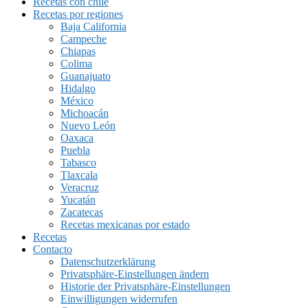
Recetas con chile
Recetas por regiones
Baja California
Campeche
Chiapas
Colima
Guanajuato
Hidalgo
México
Michoacán
Nuevo León
Oaxaca
Puebla
Tabasco
Tlaxcala
Veracruz
Yucatán
Zacatecas
Recetas mexicanas por estado
Recetas
Contacto
Datenschutzerklärung
Privatsphäre-Einstellungen ändern
Historie der Privatsphäre-Einstellungen
Einwilligungen widerrufen