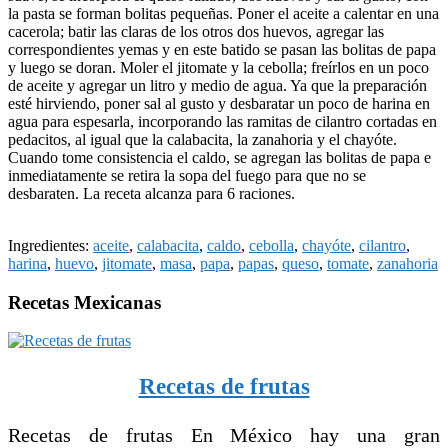
la pasta se forman bolitas pequeñas. Poner el aceite a calentar en una
cacerola; batir las claras de los otros dos huevos, agregar las
correspondientes yemas y en este batido se pasan las bolitas de papa
y luego se doran. Moler el jitomate y la cebolla; freírlos en un poco
de aceite y agregar un litro y medio de agua. Ya que la preparación
esté hirviendo, poner sal al gusto y desbaratar un poco de harina en
agua para espesarla, incorporando las ramitas de cilantro cortadas en
pedacitos, al igual que la calabacita, la zanahoria y el chayóte.
Cuando tome consistencia el caldo, se agregan las bolitas de papa e
inmediatamente se retira la sopa del fuego para que no se
desbaraten. La receta alcanza para 6 raciones.
Ingredientes:
aceite
,
calabacita
,
caldo
,
cebolla
,
chayóte
,
cilantro
,
harina
,
huevo
,
jitomate
,
masa
,
papa
,
papas
,
queso
,
tomate
,
zanahoria
Recetas Mexicanas
Recetas de frutas
Recetas de frutas En México hay una gran