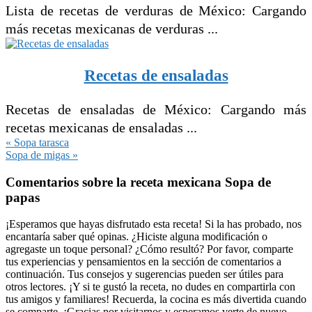
Lista de recetas de verduras de México: Cargando
más recetas mexicanas de verduras ...
Recetas de ensaladas
Recetas de ensaladas de México: Cargando más
recetas mexicanas de ensaladas ...
Entrada
« Sopa tarasca
anterior:
Siguiente
Sopa de migas »
entrada:
Interacciones
Comentarios sobre la receta mexicana Sopa de
con
papas
los
lectores
¡Esperamos que hayas disfrutado esta receta! Si la has probado, nos
encantaría saber qué opinas. ¿Hiciste alguna modificación o
agregaste un toque personal? ¿Cómo resultó? Por favor, comparte
tus experiencias y pensamientos en la sección de comentarios a
continuación. Tus consejos y sugerencias pueden ser útiles para
otros lectores. ¡Y si te gustó la receta, no dudes en compartirla con
tus amigos y familiares! Recuerda, la cocina es más divertida cuando
se comparte. ¡Gracias por visitarnos y esperamos verte de nuevo