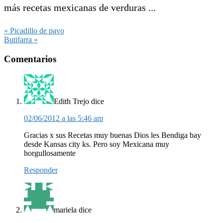
más recetas mexicanas de verduras ...
Entrada
« Picadillo de pavo
anterior:
Siguiente
Butifarra »
entrada:
Interacciones
Comentarios
con
los
lectores
Edith Trejo
dice
02/06/2012 a las 5:46 am
Gracias x sus Recetas muy buenas Dios les Bendiga bay
desde Kansas city ks. Pero soy Mexicana muy
horgullosamente
Responder
mariela
dice