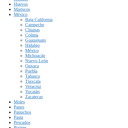
Huevos
Mariscos
México
Baja California
Campeche
Chiapas
Colima
Guanajuato
Hidalgo
México
Michoacán
Nuevo León
Oaxaca
Puebla
Tabasco
Tlaxcala
Veracruz
Yucatán
Zacatecas
Moles
Panes
Panuchos
Pasta
Pescados
Postres