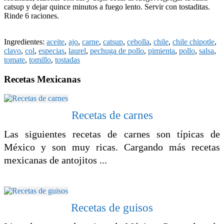
catsup y dejar quince minutos a fuego lento. Servir con tostaditas.
Rinde 6 raciones.
Ingredientes:
aceite
,
ajo
,
carne
,
catsup
,
cebolla
,
chile
,
chile chipotle
,
clavo
,
col
,
especias
,
laurel
,
pechuga de pollo
,
pimienta
,
pollo
,
salsa
,
tomate
,
tomillo
,
tostadas
Recetas Mexicanas
Recetas de carnes
Las siguientes recetas de carnes son típicas de
México y son muy ricas. Cargando más recetas
mexicanas de antojitos ...
Recetas de guisos