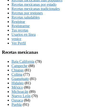
Recetas mexicanas más populares
Recetas mexicanas por estado
Recetas mexicanas tradicionales
Recetas por regiones
Recetas saludables
Registrar
Registrarme
Tus recetas
Usarios en línea
venice
Ver Perfil
Recetas mexicanas
Baja California
(78)
Campeche
(88)
Chiapas
(81)
Colima
(77)
Guanajuato
(81)
Hidalgo
(81)
México
(86)
Michoacán
(89)
Nuevo León
(70)
Oaxaca
(84)
Puebla
(91)