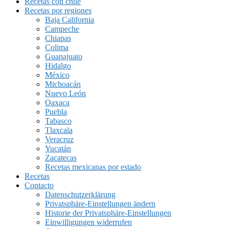
Recetas con chile
Recetas por regiones
Baja California
Campeche
Chiapas
Colima
Guanajuato
Hidalgo
México
Michoacán
Nuevo León
Oaxaca
Puebla
Tabasco
Tlaxcala
Veracruz
Yucatán
Zacatecas
Recetas mexicanas por estado
Recetas
Contacto
Datenschutzerklärung
Privatsphäre-Einstellungen ändern
Historie der Privatsphäre-Einstellungen
Einwilligungen widerrufen