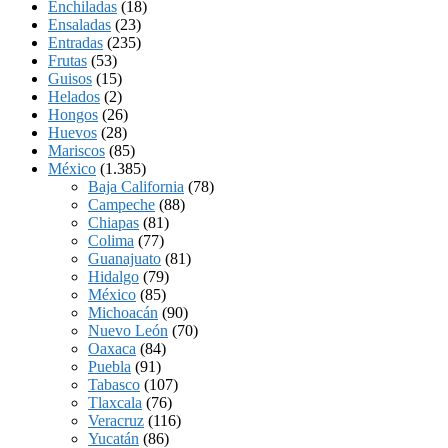
Enchiladas
(18)
Ensaladas
(23)
Entradas
(235)
Frutas
(53)
Guisos
(15)
Helados
(2)
Hongos
(26)
Huevos
(28)
Mariscos
(85)
México
(1.385)
Baja California
(78)
Campeche
(88)
Chiapas
(81)
Colima
(77)
Guanajuato
(81)
Hidalgo
(79)
México
(85)
Michoacán
(90)
Nuevo León
(70)
Oaxaca
(84)
Puebla
(91)
Tabasco
(107)
Tlaxcala
(76)
Veracruz
(116)
Yucatán
(86)