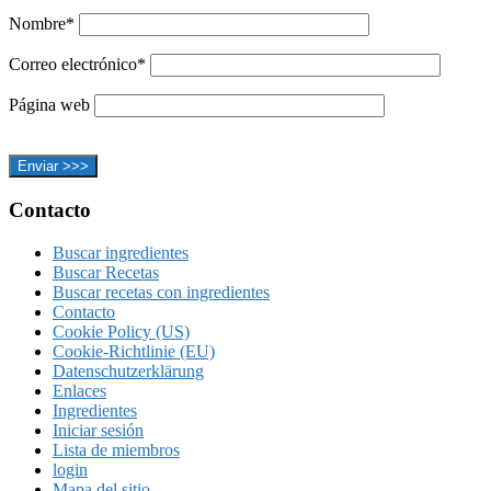
Nombre*
Correo electrónico*
Página web
Footer
Contacto
Buscar ingredientes
Buscar Recetas
Buscar recetas con ingredientes
Contacto
Cookie Policy (US)
Cookie-Richtlinie (EU)
Datenschutzerklärung
Enlaces
Ingredientes
Iniciar sesión
Lista de miembros
login
Mapa del sitio