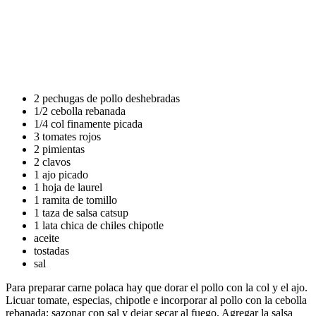
2 pechugas de pollo deshebradas
1/2 cebolla rebanada
1/4 col finamente picada
3 tomates rojos
2 pimientas
2 clavos
1 ajo picado
1 hoja de laurel
1 ramita de tomillo
1 taza de salsa catsup
1 lata chica de chiles chipotle
aceite
tostadas
sal
Para preparar carne polaca hay que dorar el pollo con la col y el ajo.
Licuar tomate, especias, chipotle e incorporar al pollo con la cebolla
rebanada; sazonar con sal y dejar secar al fuego. Agregar la salsa