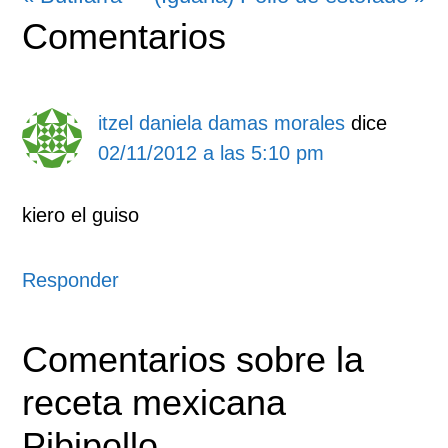
Interacciones
Comentarios
anterior:
entrada:
con
los
itzel daniela damas morales
dice
02/11/2012 a las 5:10 pm
lectores
kiero el guiso
Responder
Comentarios sobre la
receta mexicana
Pibipollo