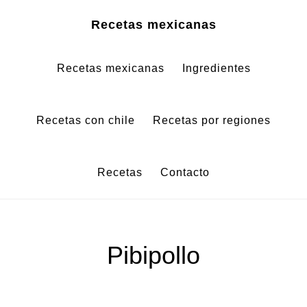
Saltar
Saltar
Recetas mexicanas
al
al
contenido
pie
Recetas mexicanas
Ingredientes
principal
de
página
Recetas con chile
Recetas por regiones
Recetas
Contacto
Pibipollo