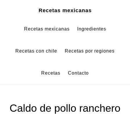
Saltar
Saltar
Recetas mexicanas
al
al
contenido
pie
Recetas mexicanas
Ingredientes
principal
de
página
Recetas con chile
Recetas por regiones
Recetas
Contacto
Caldo de pollo ranchero