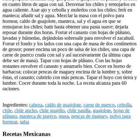
en cuatro litros de agua con sal. Desvenar los chiles y remojarlos en
agua caliente. Asar ajo y cebolla y molerlos con los chiles; freír en
manteca; añadir sal y agua. Mezclar la masa con el polvo para
hornear, caldo de guajolote, manteca, sal y el agua en que se
remojaron los chiles; batir hasta obtener una pasta suave; dejarla
reposar durante dos horas. Forrar el canasto con hojas de plátano,
lavadas y húmedas, dejándolas sobresalir para envolver el zacahuil.
Forrar el fondo y los lados con una capa de masa de dos centímetros
de grosor; poner encima un poco de salsa de los chiles, una capa de
carne de puerco cruda con sal y así sucesivamente (la última capa
debe ser de masa). Tapar con hojas de plátano. Con las hojas
restantes envolver el canasto y amarrarlo bien. Cocer en horno de
barbacoa; colocar pencas de maguey encima de la lumbre y, sobre
éstas, el canasto; cubrirlo con más pencas. Tapar el hoyo con tierra y
lumbre. Cocer durante toda la noche. La receta alcanza para 60
raciones.
Ingredientes:
cabeza
,
caldo de guajolote
,
carne de puerco
,
cebolla
,
chile
,
chile ancho
,
chile guajillo
,
chile pasilla
,
guajolote
,
hojas de
plátano
,
manteca de puerco
,
masa
,
pencas de maguey
,
polvo para
hornear
,
salsa
Recetas Mexicanas