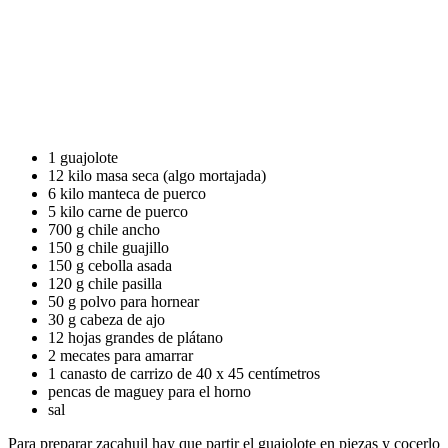
1 guajolote
12 kilo masa seca (algo mortajada)
6 kilo manteca de puerco
5 kilo carne de puerco
700 g chile ancho
150 g chile guajillo
150 g cebolla asada
120 g chile pasilla
50 g polvo para hornear
30 g cabeza de ajo
12 hojas grandes de plátano
2 mecates para amarrar
1 canasto de carrizo de 40 x 45 centímetros
pencas de maguey para el horno
sal
Para preparar zacahuil hay que partir el guajolote en piezas y cocerlo