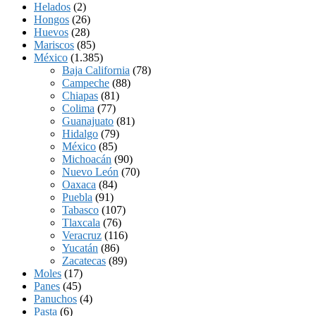
Helados
(2)
Hongos
(26)
Huevos
(28)
Mariscos
(85)
México
(1.385)
Baja California
(78)
Campeche
(88)
Chiapas
(81)
Colima
(77)
Guanajuato
(81)
Hidalgo
(79)
México
(85)
Michoacán
(90)
Nuevo León
(70)
Oaxaca
(84)
Puebla
(91)
Tabasco
(107)
Tlaxcala
(76)
Veracruz
(116)
Yucatán
(86)
Zacatecas
(89)
Moles
(17)
Panes
(45)
Panuchos
(4)
Pasta
(6)