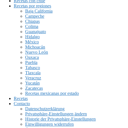
Recetas con chile
Recetas por regiones
Baja California
Campeche
Chiapas
Colima
Guanajuato
Hidalgo
México
Michoacán
Nuevo León
Oaxaca
Puebla
Tabasco
Tlaxcala
Veracruz
Yucatán
Zacatecas
Recetas mexicanas por estado
Recetas
Contacto
Datenschutzerklärung
Privatsphäre-Einstellungen ändern
Historie der Privatsphäre-Einstellungen
Einwilligungen widerrufen