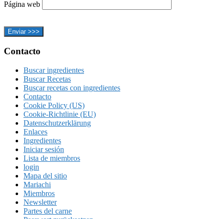
Página web
Footer
Contacto
Buscar ingredientes
Buscar Recetas
Buscar recetas con ingredientes
Contacto
Cookie Policy (US)
Cookie-Richtlinie (EU)
Datenschutzerklärung
Enlaces
Ingredientes
Iniciar sesión
Lista de miembros
login
Mapa del sitio
Mariachi
Miembros
Newsletter
Partes del carne