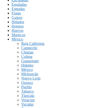
Enchiladas
Ensaladas
Entradas
Frutas
Guisos
Helados
Hongos
Huevos
Mariscos
México
Baja California
Campeche
Chiapas
Colima
Guanajuato
Hidalgo
México
Michoacán
Nuevo León
Oaxaca
Puebla
Tabasco
Tlaxcala
Veracruz
Yucatán