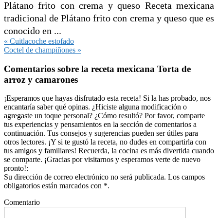
Plátano frito con crema y queso Receta mexicana
tradicional de Plátano frito con crema y queso que es
conocido en ...
Entrada
« Cuitlacoche estofado
anterior:
Siguiente
Coctel de champiñones »
entrada:
Interacciones
Comentarios sobre la receta mexicana Torta de
con
arroz y camarones
los
lectores
¡Esperamos que hayas disfrutado esta receta! Si la has probado, nos
encantaría saber qué opinas. ¿Hiciste alguna modificación o
agregaste un toque personal? ¿Cómo resultó? Por favor, comparte
tus experiencias y pensamientos en la sección de comentarios a
continuación. Tus consejos y sugerencias pueden ser útiles para
otros lectores. ¡Y si te gustó la receta, no dudes en compartirla con
tus amigos y familiares! Recuerda, la cocina es más divertida cuando
se comparte. ¡Gracias por visitarnos y esperamos verte de nuevo
pronto!:
Su dirección de correo electrónico no será publicada. Los campos
obligatorios están marcados con *.
Comentario