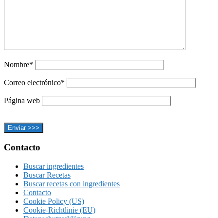
Nombre*
Correo electrónico*
Página web
Footer
Contacto
Buscar ingredientes
Buscar Recetas
Buscar recetas con ingredientes
Contacto
Cookie Policy (US)
Cookie-Richtlinie (EU)