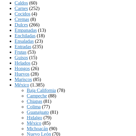
Caldos
(60)
Carnes
(252)
Cocidos
(4)
Cremas
(8)
Dulces
(266)
Empanadas
(13)
Enchiladas
(18)
Ensaladas
(23)
Entradas
(235)
Frutas
(53)
Guisos
(15)
Helados
(2)
Hongos
(26)
Huevos
(28)
Mariscos
(85)
México
(1.385)
Baja California
(78)
Campeche
(88)
Chiapas
(81)
Colima
(77)
Guanajuato
(81)
Hidalgo
(79)
México
(85)
Michoacán
(90)
Nuevo León
(70)