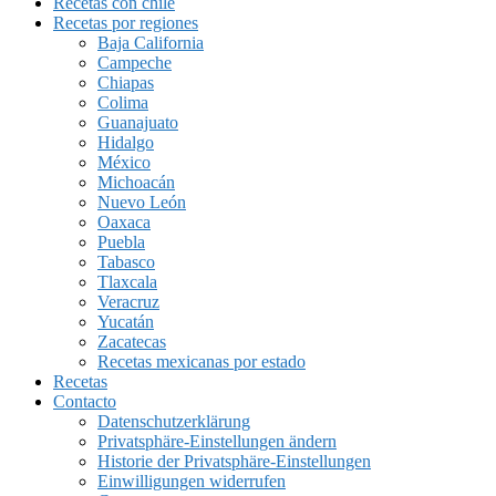
Recetas con chile
Recetas por regiones
Baja California
Campeche
Chiapas
Colima
Guanajuato
Hidalgo
México
Michoacán
Nuevo León
Oaxaca
Puebla
Tabasco
Tlaxcala
Veracruz
Yucatán
Zacatecas
Recetas mexicanas por estado
Recetas
Contacto
Datenschutzerklärung
Privatsphäre-Einstellungen ändern
Historie der Privatsphäre-Einstellungen
Einwilligungen widerrufen