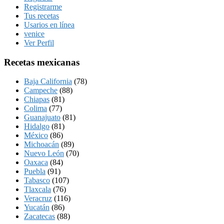
Registrarme
Tus recetas
Usarios en línea
venice
Ver Perfil
Recetas mexicanas
Baja California
(78)
Campeche
(88)
Chiapas
(81)
Colima
(77)
Guanajuato
(81)
Hidalgo
(81)
México
(86)
Michoacán
(89)
Nuevo León
(70)
Oaxaca
(84)
Puebla
(91)
Tabasco
(107)
Tlaxcala
(76)
Veracruz
(116)
Yucatán
(86)
Zacatecas
(88)