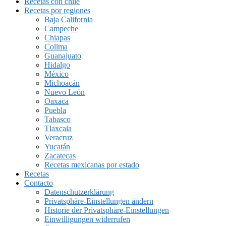
Recetas con chile
Recetas por regiones
Baja California
Campeche
Chiapas
Colima
Guanajuato
Hidalgo
México
Michoacán
Nuevo León
Oaxaca
Puebla
Tabasco
Tlaxcala
Veracruz
Yucatán
Zacatecas
Recetas mexicanas por estado
Recetas
Contacto
Datenschutzerklärung
Privatsphäre-Einstellungen ändern
Historie der Privatsphäre-Einstellungen
Einwilligungen widerrufen