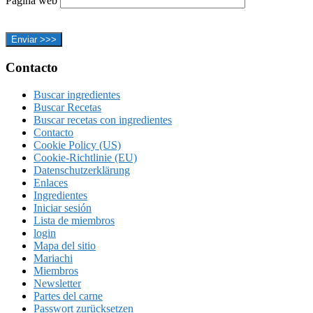
Página web
Footer
Contacto
Buscar ingredientes
Buscar Recetas
Buscar recetas con ingredientes
Contacto
Cookie Policy (US)
Cookie-Richtlinie (EU)
Datenschutzerklärung
Enlaces
Ingredientes
Iniciar sesión
Lista de miembros
login
Mapa del sitio
Mariachi
Miembros
Newsletter
Partes del carne
Passwort zurücksetzen