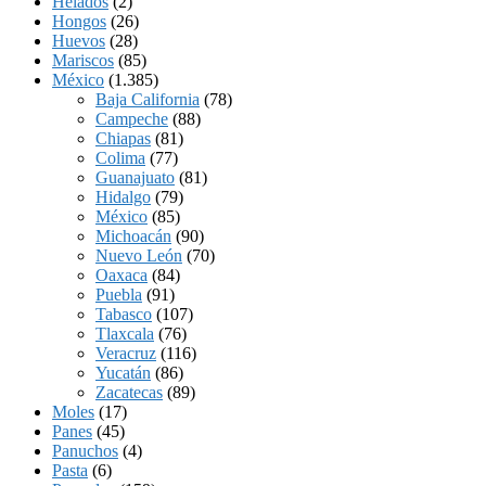
Helados
(2)
Hongos
(26)
Huevos
(28)
Mariscos
(85)
México
(1.385)
Baja California
(78)
Campeche
(88)
Chiapas
(81)
Colima
(77)
Guanajuato
(81)
Hidalgo
(79)
México
(85)
Michoacán
(90)
Nuevo León
(70)
Oaxaca
(84)
Puebla
(91)
Tabasco
(107)
Tlaxcala
(76)
Veracruz
(116)
Yucatán
(86)
Zacatecas
(89)
Moles
(17)
Panes
(45)
Panuchos
(4)
Pasta
(6)