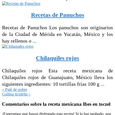
Recetas de Panuchos
Recetas de Panuchos Los panuchos son originarios
de la Ciudad de Mérida en Yucatán, México y los
hay rellenos o ...
Chilaquiles rojos
Chilaquiles rojos Esta receta mexicana de
Chilaquiles rojos de Guanajuato, México lleva los
siguientes ingredientes: 10 tortillas frías 100 g ...
Entrada
« Paté de pobre
anterior:
Siguiente
Gallina ticuleña »
entrada:
Interacciones
Comentarios sobre la receta mexicana Ibes en toczel
con
los
¡Esperamos que hayas disfrutado esta receta! Si la has probado, nos