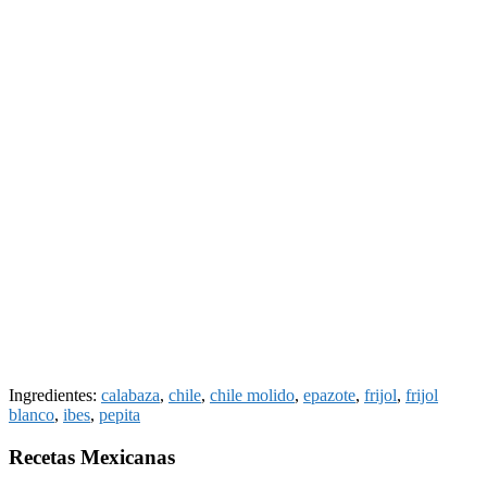
Ingredientes:
calabaza
,
chile
,
chile molido
,
epazote
,
frijol
,
frijol
blanco
,
ibes
,
pepita
Recetas Mexicanas