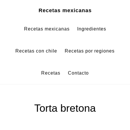
Saltar
Saltar
Recetas mexicanas
al
al
contenido
pie
Recetas mexicanas
Ingredientes
principal
de
página
Recetas con chile
Recetas por regiones
Recetas
Contacto
Torta bretona