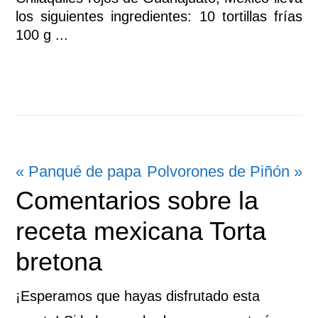
los siguientes ingredientes: 10 tortillas frías
100 g ...
Entrada
Siguiente
« Panqué de papa
Polvorones de Piñón »
Interacciones
Comentarios sobre la
anterior:
entrada:
con
receta mexicana Torta
los
bretona
lectores
¡Esperamos que hayas disfrutado esta