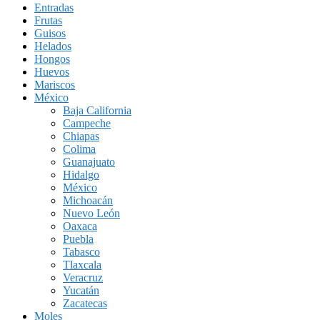
Entradas
Frutas
Guisos
Helados
Hongos
Huevos
Mariscos
México
Baja California
Campeche
Chiapas
Colima
Guanajuato
Hidalgo
México
Michoacán
Nuevo León
Oaxaca
Puebla
Tabasco
Tlaxcala
Veracruz
Yucatán
Zacatecas
Moles