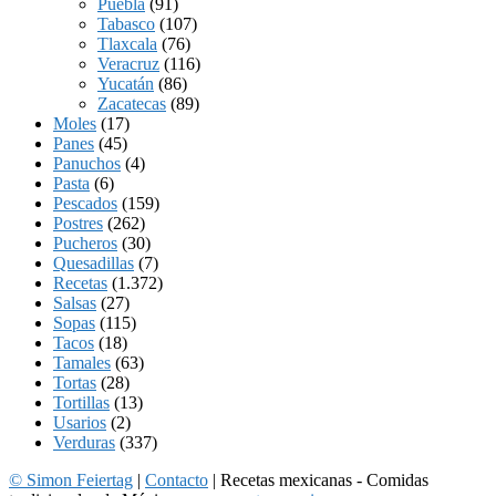
Puebla
(91)
Tabasco
(107)
Tlaxcala
(76)
Veracruz
(116)
Yucatán
(86)
Zacatecas
(89)
Moles
(17)
Panes
(45)
Panuchos
(4)
Pasta
(6)
Pescados
(159)
Postres
(262)
Pucheros
(30)
Quesadillas
(7)
Recetas
(1.372)
Salsas
(27)
Sopas
(115)
Tacos
(18)
Tamales
(63)
Tortas
(28)
Tortillas
(13)
Usarios
(2)
Verduras
(337)
© Simon Feiertag
|
Contacto
| Recetas mexicanas - Comidas