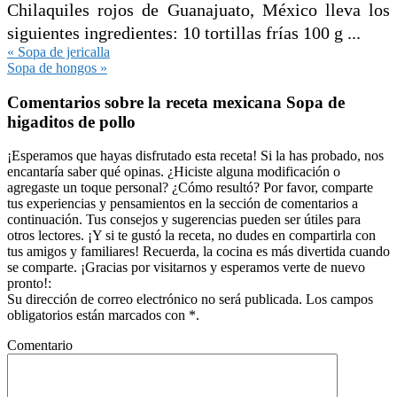
Chilaquiles rojos de Guanajuato, México lleva los
siguientes ingredientes: 10 tortillas frías 100 g ...
Entrada
« Sopa de jericalla
anterior:
Siguiente
Sopa de hongos »
entrada:
Interacciones
Comentarios sobre la receta mexicana Sopa de
con
higaditos de pollo
los
lectores
¡Esperamos que hayas disfrutado esta receta! Si la has probado, nos
encantaría saber qué opinas. ¿Hiciste alguna modificación o
agregaste un toque personal? ¿Cómo resultó? Por favor, comparte
tus experiencias y pensamientos en la sección de comentarios a
continuación. Tus consejos y sugerencias pueden ser útiles para
otros lectores. ¡Y si te gustó la receta, no dudes en compartirla con
tus amigos y familiares! Recuerda, la cocina es más divertida cuando
se comparte. ¡Gracias por visitarnos y esperamos verte de nuevo
pronto!:
Su dirección de correo electrónico no será publicada. Los campos
obligatorios están marcados con *.
Comentario