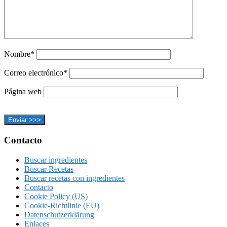
Nombre*
Correo electrónico*
Página web
Footer
Contacto
Buscar ingredientes
Buscar Recetas
Buscar recetas con ingredientes
Contacto
Cookie Policy (US)
Cookie-Richtlinie (EU)
Datenschutzerklärung
Enlaces