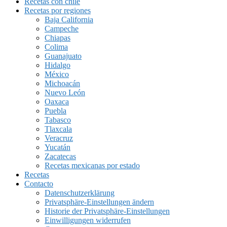
Recetas con chile
Recetas por regiones
Baja California
Campeche
Chiapas
Colima
Guanajuato
Hidalgo
México
Michoacán
Nuevo León
Oaxaca
Puebla
Tabasco
Tlaxcala
Veracruz
Yucatán
Zacatecas
Recetas mexicanas por estado
Recetas
Contacto
Datenschutzerklärung
Privatsphäre-Einstellungen ändern
Historie der Privatsphäre-Einstellungen
Einwilligungen widerrufen