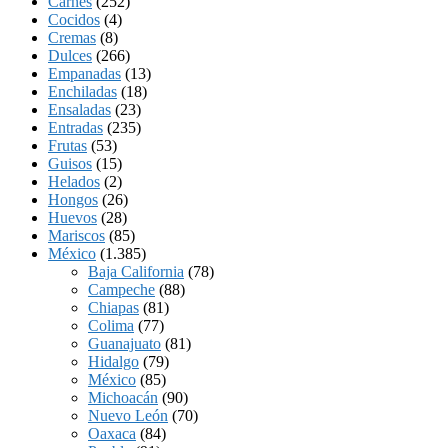
Carnes
(252)
Cocidos
(4)
Cremas
(8)
Dulces
(266)
Empanadas
(13)
Enchiladas
(18)
Ensaladas
(23)
Entradas
(235)
Frutas
(53)
Guisos
(15)
Helados
(2)
Hongos
(26)
Huevos
(28)
Mariscos
(85)
México
(1.385)
Baja California
(78)
Campeche
(88)
Chiapas
(81)
Colima
(77)
Guanajuato
(81)
Hidalgo
(79)
México
(85)
Michoacán
(90)
Nuevo León
(70)
Oaxaca
(84)