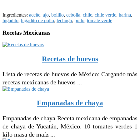
Ingredientes:
aceite
,
ajo
,
bolillo
,
cebolla
,
chile
,
chile verde
,
harina
,
higadito
,
higadito de pollo
,
lechuga
,
pollo
,
tomate verde
Recetas Mexicanas
Recetas de huevos
Lista de recetas de huevos de México: Cargando más
recetas mexicanas de huevos ...
Empanadas de chaya
Empanadas de chaya Receta mexicana de empanadas
de chaya de Yucatán, México. 10 tomates verdes 1
kilo masa de maíz ...