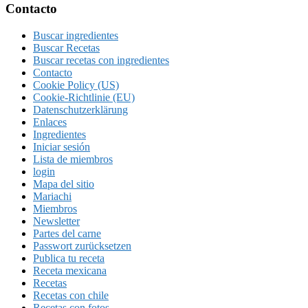
Footer
Contacto
Buscar ingredientes
Buscar Recetas
Buscar recetas con ingredientes
Contacto
Cookie Policy (US)
Cookie-Richtlinie (EU)
Datenschutzerklärung
Enlaces
Ingredientes
Iniciar sesión
Lista de miembros
login
Mapa del sitio
Mariachi
Miembros
Newsletter
Partes del carne
Passwort zurücksetzen
Publica tu receta
Receta mexicana
Recetas
Recetas con chile
Recetas con fotos