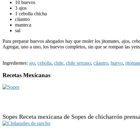
10 huevos
3 ajos
1 cebolla chicha
cilantro
manteca
sal
Para preparar huevos ahogados hay que moler los jitomates, ajos, ceboll
Agregar, uno a uno, los huevos completos, sin que se rompan las yemas
Ingredientes:
ajo
,
cebolla
,
chile
,
chile serrano
,
cilantro
,
huevo
,
jitomat
Recetas Mexicanas
Sopes Receta mexicana de Sopes de chicharrón prensad