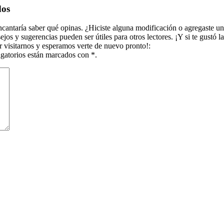
dos
ncantaría saber qué opinas. ¿Hiciste alguna modificación o agregaste u
os y sugerencias pueden ser útiles para otros lectores. ¡Y si te gustó l
r visitarnos y esperamos verte de nuevo pronto!:
igatorios están marcados con *.