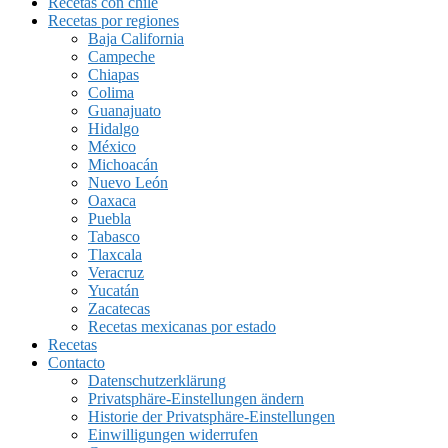
Recetas con chile
Recetas por regiones
Baja California
Campeche
Chiapas
Colima
Guanajuato
Hidalgo
México
Michoacán
Nuevo León
Oaxaca
Puebla
Tabasco
Tlaxcala
Veracruz
Yucatán
Zacatecas
Recetas mexicanas por estado
Recetas
Contacto
Datenschutzerklärung
Privatsphäre-Einstellungen ändern
Historie der Privatsphäre-Einstellungen
Einwilligungen widerrufen