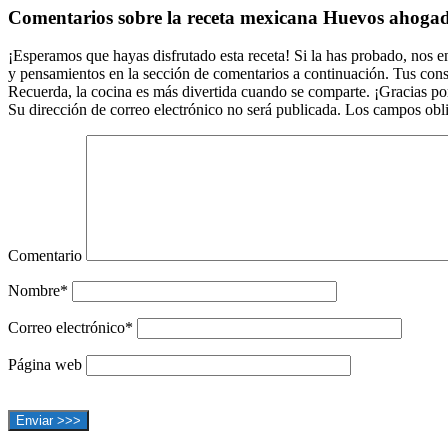
Comentarios sobre la receta mexicana Huevos ahoga
con
los
¡Esperamos que hayas disfrutado esta receta! Si la has probado, nos e
y pensamientos en la sección de comentarios a continuación. Tus consej
lectores
Recuerda, la cocina es más divertida cuando se comparte. ¡Gracias po
Su dirección de correo electrónico no será publicada. Los campos obl
Comentario
Nombre*
Correo electrónico*
Página web