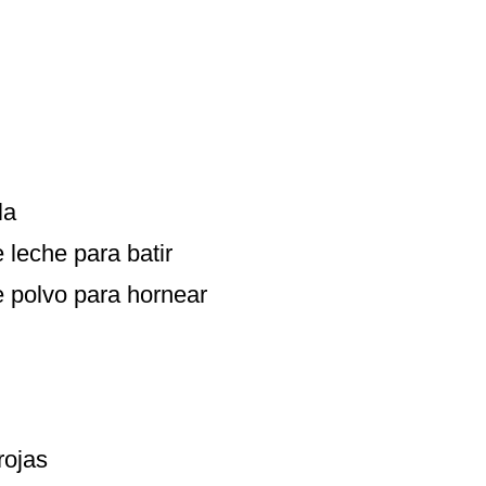
la
 leche para batir
e polvo para hornear
 rojas