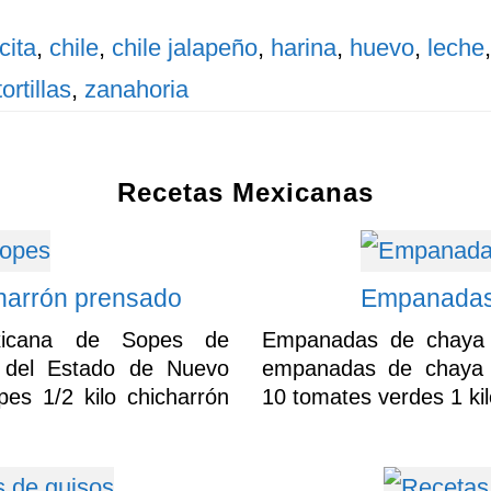
cita
,
chile
,
chile jalapeño
,
harina
,
huevo
,
leche
tortillas
,
zanahoria
Recetas Mexicanas
harrón prensado
Empanadas
xicana de Sopes de
Empanadas de chaya 
o del Estado de Nuevo
empanadas de chaya 
es 1/2 kilo chicharrón
10 tomates verdes 1 ki