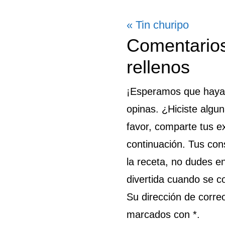
Entrada
« Tin churipo
Interaccion
Comentarios
anterior:
con
rellenos
los
¡Esperamos que hayas 
lectores
opinas. ¿Hiciste algu
favor, comparte tus e
continuación. Tus cons
la receta, no dudes e
divertida cuando se c
Su dirección de corre
marcados con *.