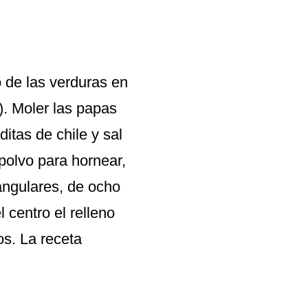
o de las verduras en
). Moler las papas
itas de chile y sal
 polvo para hornear,
tangulares, de ocho
l centro el relleno
os. La receta