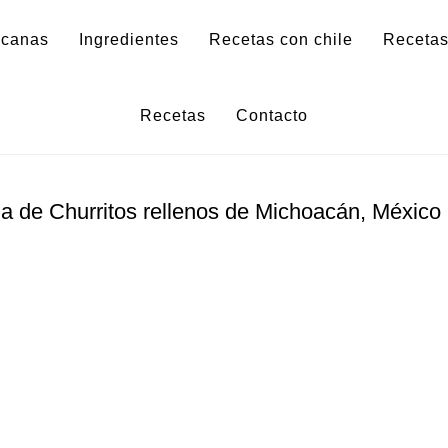
icanas
Ingredientes
Recetas con chile
Recetas
Churritos rellenos
Recetas
Contacto
na de
Churritos rellenos
de Michoacán, México l