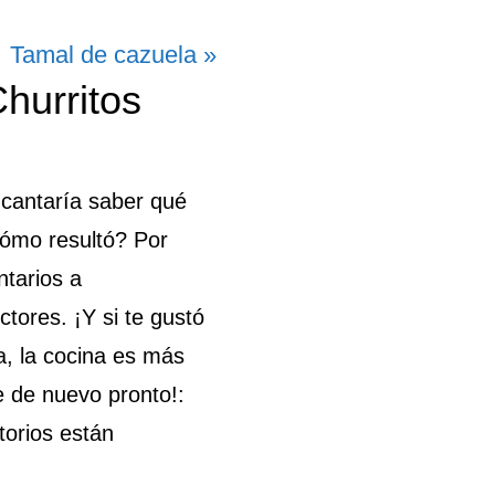
Siguiente
Tamal de cazuela »
hurritos
entrada:
ncantaría saber qué
Cómo resultó? Por
ntarios a
tores. ¡Y si te gustó
a, la cocina es más
e de nuevo pronto!:
torios están