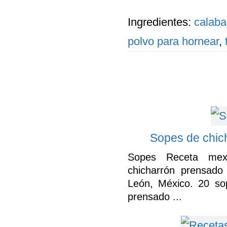
Ingredientes:
calaba
polvo para hornear
,
Sopes de chic
Sopes Receta me
chicharrón prensad
León, México. 20 sop
prensado ...