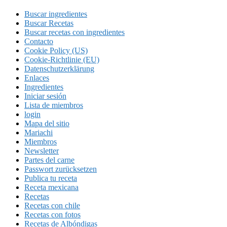
Buscar ingredientes
Buscar Recetas
Buscar recetas con ingredientes
Contacto
Cookie Policy (US)
Cookie-Richtlinie (EU)
Datenschutzerklärung
Enlaces
Ingredientes
Iniciar sesión
Lista de miembros
login
Mapa del sitio
Mariachi
Miembros
Newsletter
Partes del carne
Passwort zurücksetzen
Publica tu receta
Receta mexicana
Recetas
Recetas con chile
Recetas con fotos
Recetas de Albóndigas