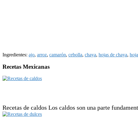
Ingredientes:
ajo
,
arroz
,
camarón
,
cebolla
,
chaya
,
hojas de chaya
,
hoja
Recetas Mexicanas
Recetas de caldos Los caldos son una parte fundamenta