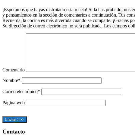
con
los
¡Esperamos que hayas disfrutado esta receta! Si la has probado, nos e
y pensamientos en la sección de comentarios a continuación. Tus consej
lectores
Recuerda, la cocina es más divertida cuando se comparte. ¡Gracias po
Su dirección de correo electrónico no será publicada. Los campos obl
Comentario
Nombre*
Correo electrónico*
Página web
Footer
Contacto