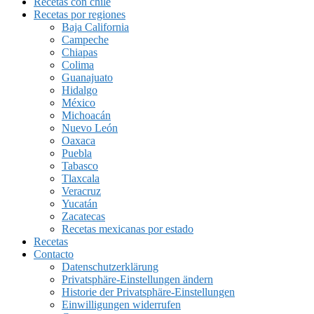
Recetas con chile
Recetas por regiones
Baja California
Campeche
Chiapas
Colima
Guanajuato
Hidalgo
México
Michoacán
Nuevo León
Oaxaca
Puebla
Tabasco
Tlaxcala
Veracruz
Yucatán
Zacatecas
Recetas mexicanas por estado
Recetas
Contacto
Datenschutzerklärung
Privatsphäre-Einstellungen ändern
Historie der Privatsphäre-Einstellungen
Einwilligungen widerrufen