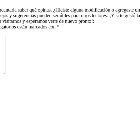
ncantaría saber qué opinas. ¿Hiciste alguna modificación o agregaste u
os y sugerencias pueden ser útiles para otros lectores. ¡Y si te gustó l
r visitarnos y esperamos verte de nuevo pronto!:
igatorios están marcados con *.