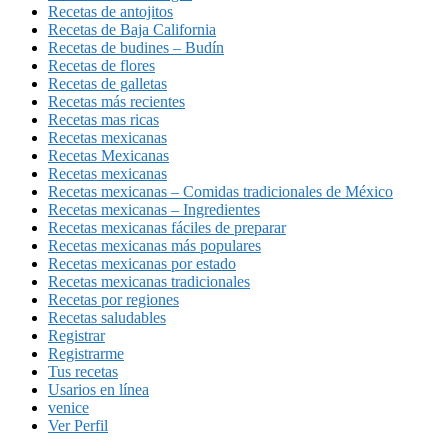
Recetas de antojitos
Recetas de Baja California
Recetas de budines – Budín
Recetas de flores
Recetas de galletas
Recetas más recientes
Recetas mas ricas
Recetas mexicanas
Recetas Mexicanas
Recetas mexicanas
Recetas mexicanas – Comidas tradicionales de México
Recetas mexicanas – Ingredientes
Recetas mexicanas fáciles de preparar
Recetas mexicanas más populares
Recetas mexicanas por estado
Recetas mexicanas tradicionales
Recetas por regiones
Recetas saludables
Registrar
Registrarme
Tus recetas
Usarios en línea
venice
Ver Perfil