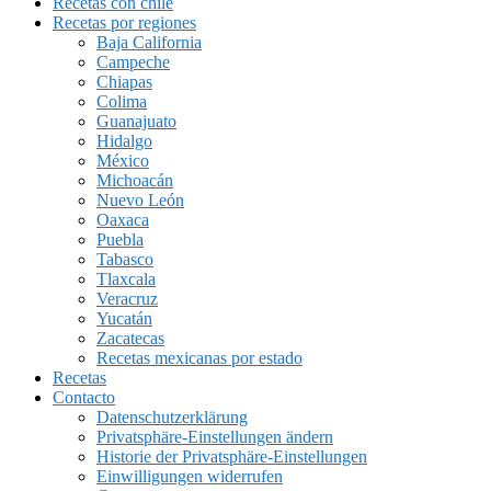
Recetas con chile
Recetas por regiones
Baja California
Campeche
Chiapas
Colima
Guanajuato
Hidalgo
México
Michoacán
Nuevo León
Oaxaca
Puebla
Tabasco
Tlaxcala
Veracruz
Yucatán
Zacatecas
Recetas mexicanas por estado
Recetas
Contacto
Datenschutzerklärung
Privatsphäre-Einstellungen ändern
Historie der Privatsphäre-Einstellungen
Einwilligungen widerrufen