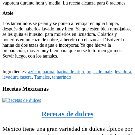
vaporera durante hora y media. La receta alcanza para 8 raciones.
Atole
Los tamarindos se pelan y se ponen a remojar en agua limpia,
después de haberlos lavado muy bien. Ya que estén bien remojados,
se les quita el huesito, para molerlos en licuadora. Colarlos y
ponerlos en un cazo de cobre, a hervir con el azúcar. Disolver la
harina de dos tazas de agua e incorporar. Ya que hierva la
preparación, mover muy bien para que no se le formen grumos.
Servir luego, con los tamales.
Ingredientes:
azúcar
,
harina
,
harina de trigo
,
hojas de maíz
,
levadura
,
levadura casera
,
Tamales
,
tamarindo
Recetas Mexicanas
Recetas de dulces
México tiene una gran variedad de dulces típicos por