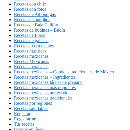
Recetas con chile
Recetas con fotos
Recetas de Albóndigas
Recetas de antojitos
Recetas de Baja California
Recetas de budines – Budín
Recetas de flores
Recetas de galletas
Recetas más recientes
Recetas mas ricas
Recetas mexicanas
Recetas Mexicanas
Recetas mexicanas
Recetas mexicanas – Comidas tradicionales de México
Recetas mexicanas – Ingredientes
Recetas mexicanas fáciles de preparar
Recetas mexicanas más populares
Recetas mexicanas por estado
Recetas mexicanas tradicionales
Recetas por regiones
Recetas saludables
Registrar
Registrarme
Tus recetas
Usarios en línea