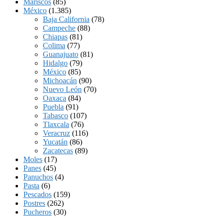
Mariscos
(85)
México
(1.385)
Baja California
(78)
Campeche
(88)
Chiapas
(81)
Colima
(77)
Guanajuato
(81)
Hidalgo
(79)
México
(85)
Michoacán
(90)
Nuevo León
(70)
Oaxaca
(84)
Puebla
(91)
Tabasco
(107)
Tlaxcala
(76)
Veracruz
(116)
Yucatán
(86)
Zacatecas
(89)
Moles
(17)
Panes
(45)
Panuchos
(4)
Pasta
(6)
Pescados
(159)
Postres
(262)
Pucheros
(30)