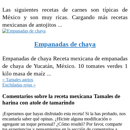
Las siguientes recetas de carnes son típicas de
México y son muy ricas. Cargando más recetas
mexicanas de antojitos ...
Empanadas de chaya
Empanadas de chaya Receta mexicana de empanadas
de chaya de Yucatán, México. 10 tomates verdes 1
kilo masa de maíz ...
Entrada
« Tamales agrios
anterior:
Siguiente
Enchiladas rojas »
entrada:
Interacciones
Comentarios sobre la receta mexicana Tamales de
con
harina con atole de tamarindo
los
lectores
¡Esperamos que hayas disfrutado esta receta! Si la has probado, nos
encantaría saber qué opinas. ¿Hiciste alguna modificación o
agregaste un toque personal? ¿Cómo resultó? Por favor, comparte
tus experiencias y pensamientos en la sección de comentarios a