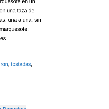
rquesote en un
con una taza de
mas, una a una, sin
el marquesote;
nes.
,
ron
,
tostadas
,