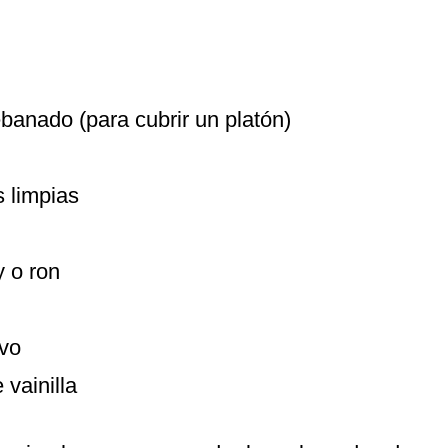
banado (para cubrir un platón)
 limpias
y o ron
vo
vainilla