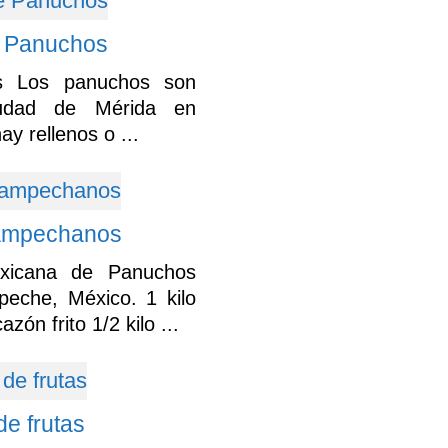
 Panuchos
s Los panuchos son
iudad de Mérida en
y rellenos o ...
ampechanos
xicana de Panuchos
che, México. 1 kilo
zón frito 1/2 kilo ...
e frutas