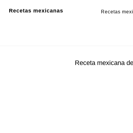
Saltar
Saltar
Recetas mexicanas
Recetas mex
al
al
contenido
pie
principal
de
página
Receta mexicana d