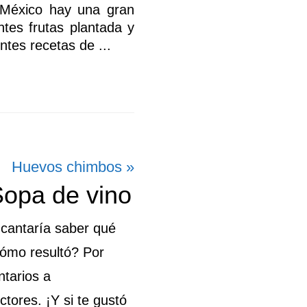
 México hay una gran
ntes frutas plantada y
entes recetas de ...
Siguiente
Huevos chimbos »
Sopa de vino
entrada:
ncantaría saber qué
Cómo resultó? Por
ntarios a
tores. ¡Y si te gustó