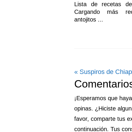
Lista de recetas de
Cargando más re
antojitos ...
Entrada
« Suspiros de Chia
Interaccion
Comentarios
anterior:
con
¡Esperamos que hayas 
los
opinas. ¿Hiciste algu
lectores
favor, comparte tus e
continuación. Tus cons