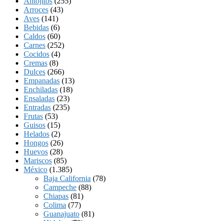
Antojitos
(255)
Arroces
(43)
Aves
(141)
Bebidas
(6)
Caldos
(60)
Carnes
(252)
Cocidos
(4)
Cremas
(8)
Dulces
(266)
Empanadas
(13)
Enchiladas
(18)
Ensaladas
(23)
Entradas
(235)
Frutas
(53)
Guisos
(15)
Helados
(2)
Hongos
(26)
Huevos
(28)
Mariscos
(85)
México
(1.385)
Baja California
(78)
Campeche
(88)
Chiapas
(81)
Colima
(77)
Guanajuato
(81)