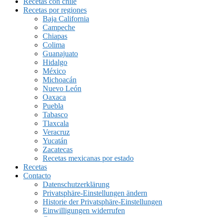
Recetas con chile
Recetas por regiones
Baja California
Campeche
Chiapas
Colima
Guanajuato
Hidalgo
México
Michoacán
Nuevo León
Oaxaca
Puebla
Tabasco
Tlaxcala
Veracruz
Yucatán
Zacatecas
Recetas mexicanas por estado
Recetas
Contacto
Datenschutzerklärung
Privatsphäre-Einstellungen ändern
Historie der Privatsphäre-Einstellungen
Einwilligungen widerrufen