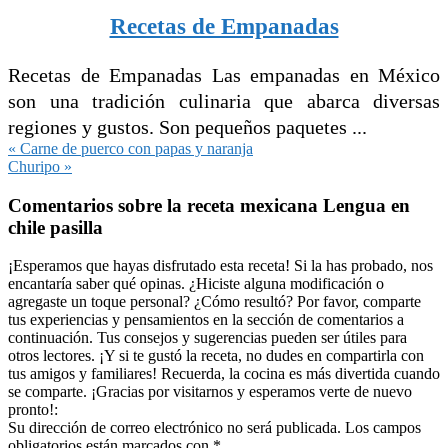
Recetas de Empanadas
Recetas de Empanadas Las empanadas en México
son una tradición culinaria que abarca diversas
regiones y gustos. Son pequeños paquetes ...
Entrada
« Carne de puerco con papas y naranja
anterior:
Siguiente
Churipo »
entrada:
Interacciones
Comentarios sobre la receta mexicana Lengua en
con
chile pasilla
los
lectores
¡Esperamos que hayas disfrutado esta receta! Si la has probado, nos
encantaría saber qué opinas. ¿Hiciste alguna modificación o
agregaste un toque personal? ¿Cómo resultó? Por favor, comparte
tus experiencias y pensamientos en la sección de comentarios a
continuación. Tus consejos y sugerencias pueden ser útiles para
otros lectores. ¡Y si te gustó la receta, no dudes en compartirla con
tus amigos y familiares! Recuerda, la cocina es más divertida cuando
se comparte. ¡Gracias por visitarnos y esperamos verte de nuevo
pronto!:
Su dirección de correo electrónico no será publicada. Los campos
obligatorios están marcados con *.