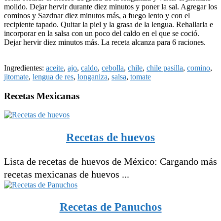
molido. Dejar hervir durante diez minutos y poner la sal. Agregar los
cominos y Sazdnar diez minutos más, a fuego lento y con el
recipiente tapado. Quitar la piel y la grasa de la lengua. Rehallarla e
incorporar en la salsa con un poco del caldo en el que se coció.
Dejar hervir diez minutos más. La receta alcanza para 6 raciones.
Ingredientes:
aceite
,
ajo
,
caldo
,
cebolla
,
chile
,
chile pasilla
,
comino
,
jitomate
,
lengua de res
,
longaniza
,
salsa
,
tomate
Recetas Mexicanas
Recetas de huevos
Lista de recetas de huevos de México: Cargando más
recetas mexicanas de huevos ...
Recetas de Panuchos