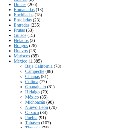
Dulces
(266)
Empanadas
(13)
Enchiladas
(18)
Ensaladas
(23)
Entradas
(235)
Frutas
(53)
Guisos
(15)
Helados
(2)
Hongos
(26)
Huevos
(28)
Mariscos
(85)
México
(1.385)
Baja California
(78)
Campeche
(88)
Chiapas
(81)
Colima
(77)
Guanajuato
(81)
Hidalgo
(79)
México
(85)
Michoacán
(90)
Nuevo León
(70)
Oaxaca
(84)
Puebla
(91)
Tabasco
(107)
Tlaxcala
(76)