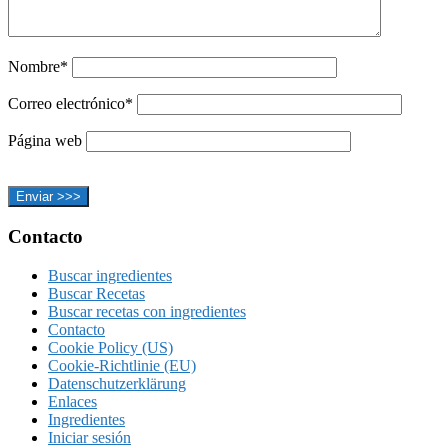
Nombre*
Correo electrónico*
Página web
Footer
Contacto
Buscar ingredientes
Buscar Recetas
Buscar recetas con ingredientes
Contacto
Cookie Policy (US)
Cookie-Richtlinie (EU)
Datenschutzerklärung
Enlaces
Ingredientes
Iniciar sesión