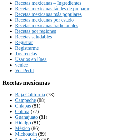
Recetas mexicanas – Ingredientes
Recetas mexicanas fáciles de preparar
Recetas mexicanas más populares
Recetas mexicanas por estado
Recetas mexicanas tradicionales
Recetas por regiones
Recetas saludables
Registrar
Registrarme
Tus recetas
Usarios en línea
venice
Ver Perfil
Recetas mexicanas
Baja California
(78)
Campeche
(88)
Chiapas
(81)
Colima
(77)
Guanajuato
(81)
Hidalgo
(81)
México
(86)
Michoacán
(89)
Nuevo León
(70)