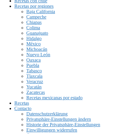
Recetas con chile
Recetas por regiones
Baja California
Campeche
Chiapas
Colima
Guanajuato
Hidalgo
México
Michoacán
Nuevo León
Oaxaca
Puebla
Tabasco
Tlaxcala
Veracruz
Yucatán
Zacatecas
Recetas mexicanas por estado
Recetas
Contacto
Datenschutzerklärung
Privatsphäre-Einstellungen ändern
Historie der Privatsphäre-Einstellungen
Einwilligungen widerrufen