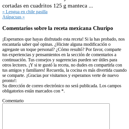
cortadas en cuadritos 125 g manteca ...
Entrada
« Lengua en chile pasilla
anterior:
Siguiente
Atápacuas »
entrada:
Interacciones
Comentarios sobre la receta mexicana Churipo
con
los
¡Esperamos que hayas disfrutado esta receta! Si la has probado, nos
encantaría saber qué opinas. ¿Hiciste alguna modificación o
lectores
agregaste un toque personal? ¿Cómo resultó? Por favor, comparte
tus experiencias y pensamientos en la sección de comentarios a
continuación. Tus consejos y sugerencias pueden ser útiles para
otros lectores. ¡Y si te gustó la receta, no dudes en compartirla con
tus amigos y familiares! Recuerda, la cocina es más divertida cuando
se comparte. ¡Gracias por visitarnos y esperamos verte de nuevo
pronto!:
Su dirección de correo electrónico no será publicada. Los campos
obligatorios están marcados con *.
Comentario