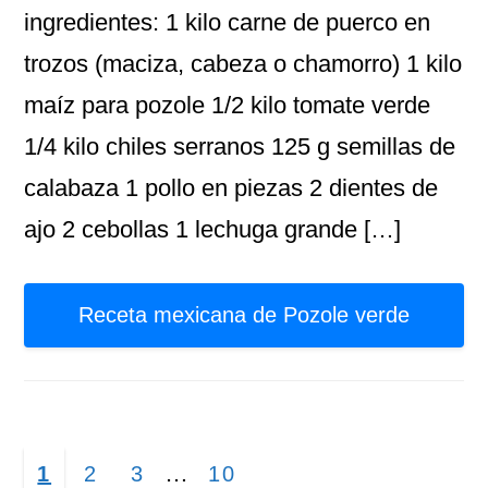
ingredientes: 1 kilo carne de puerco en
trozos (maciza, cabeza o chamorro) 1 kilo
maíz para pozole 1/2 kilo tomate verde
1/4 kilo chiles serranos 125 g semillas de
calabaza 1 pollo en piezas 2 dientes de
ajo 2 cebollas 1 lechuga grande […]
Receta mexicana de Pozole verde
Páginas
…
Página
Página
Página
Página
1
2
3
10