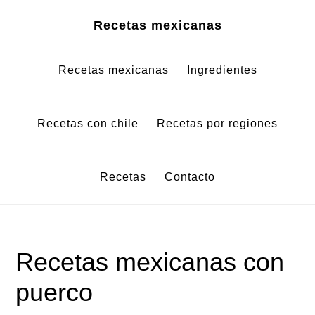
Saltar
Saltar
Recetas mexicanas
al
al
contenido
pie
Recetas mexicanas
Ingredientes
principal
de
página
Recetas con chile
Recetas por regiones
Recetas
Contacto
Recetas mexicanas con
puerco