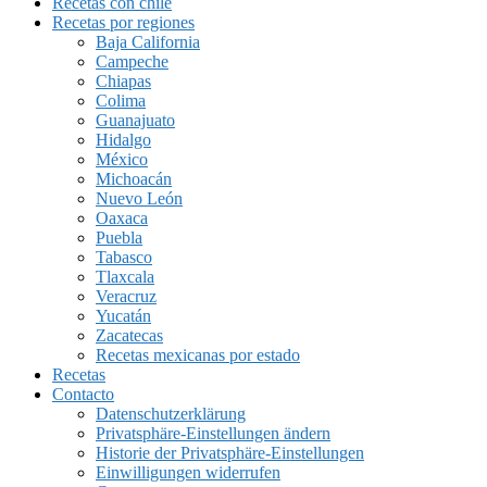
Recetas con chile
Recetas por regiones
Baja California
Campeche
Chiapas
Colima
Guanajuato
Hidalgo
México
Michoacán
Nuevo León
Oaxaca
Puebla
Tabasco
Tlaxcala
Veracruz
Yucatán
Zacatecas
Recetas mexicanas por estado
Recetas
Contacto
Datenschutzerklärung
Privatsphäre-Einstellungen ändern
Historie der Privatsphäre-Einstellungen
Einwilligungen widerrufen