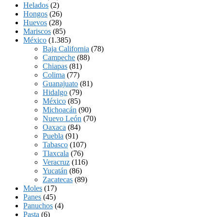
Helados
(2)
Hongos
(26)
Huevos
(28)
Mariscos
(85)
México
(1.385)
Baja California
(78)
Campeche
(88)
Chiapas
(81)
Colima
(77)
Guanajuato
(81)
Hidalgo
(79)
México
(85)
Michoacán
(90)
Nuevo León
(70)
Oaxaca
(84)
Puebla
(91)
Tabasco
(107)
Tlaxcala
(76)
Veracruz
(116)
Yucatán
(86)
Zacatecas
(89)
Moles
(17)
Panes
(45)
Panuchos
(4)
Pasta
(6)