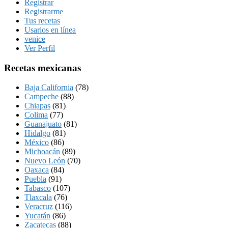
Registrar
Registrarme
Tus recetas
Usarios en línea
venice
Ver Perfil
Recetas mexicanas
Baja California
(78)
Campeche
(88)
Chiapas
(81)
Colima
(77)
Guanajuato
(81)
Hidalgo
(81)
México
(86)
Michoacán
(89)
Nuevo León
(70)
Oaxaca
(84)
Puebla
(91)
Tabasco
(107)
Tlaxcala
(76)
Veracruz
(116)
Yucatán
(86)
Zacatecas
(88)