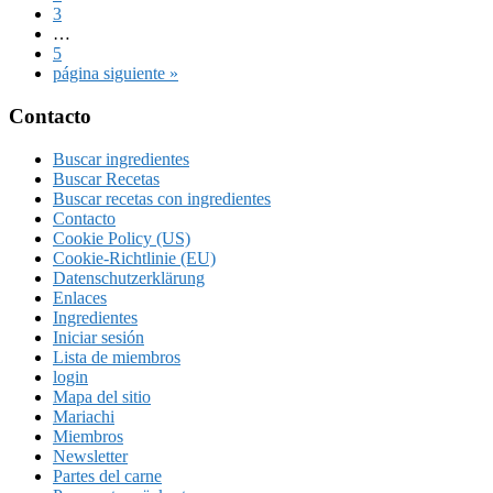
Página
3
Páginas
…
intermedias
Página
5
omitidas
Ir
página siguiente »
a
la
Footer
Contacto
Buscar ingredientes
Buscar Recetas
Buscar recetas con ingredientes
Contacto
Cookie Policy (US)
Cookie-Richtlinie (EU)
Datenschutzerklärung
Enlaces
Ingredientes
Iniciar sesión
Lista de miembros
login
Mapa del sitio
Mariachi
Miembros
Newsletter
Partes del carne