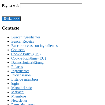
Página web
Footer
Contacto
Buscar ingredientes
Buscar Recetas
Buscar recetas con ingredientes
Contacto
Cookie Policy (US)
Cookie-Richtlinie (EU)
Datenschutzerklärung
Enlaces
Ingredientes
Iniciar sesión
Lista de miembros
login
Mapa del sitio
Mariachi
Miembros
Newsletter
Partes del carne