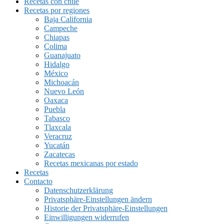
Recetas con chile
Recetas por regiones
Baja California
Campeche
Chiapas
Colima
Guanajuato
Hidalgo
México
Michoacán
Nuevo León
Oaxaca
Puebla
Tabasco
Tlaxcala
Veracruz
Yucatán
Zacatecas
Recetas mexicanas por estado
Recetas
Contacto
Datenschutzerklärung
Privatsphäre-Einstellungen ändern
Historie der Privatsphäre-Einstellungen
Einwilligungen widerrufen