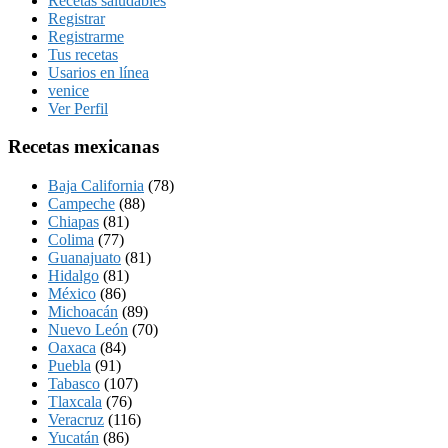
Recetas saludables
Registrar
Registrarme
Tus recetas
Usarios en línea
venice
Ver Perfil
Recetas mexicanas
Baja California
(78)
Campeche
(88)
Chiapas
(81)
Colima
(77)
Guanajuato
(81)
Hidalgo
(81)
México
(86)
Michoacán
(89)
Nuevo León
(70)
Oaxaca
(84)
Puebla
(91)
Tabasco
(107)
Tlaxcala
(76)
Veracruz
(116)
Yucatán
(86)