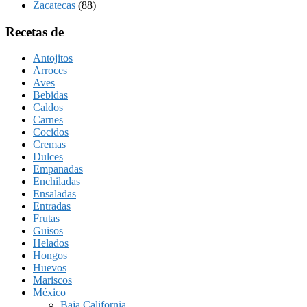
Zacatecas
(88)
Recetas de
Antojitos
Arroces
Aves
Bebidas
Caldos
Carnes
Cocidos
Cremas
Dulces
Empanadas
Enchiladas
Ensaladas
Entradas
Frutas
Guisos
Helados
Hongos
Huevos
Mariscos
México
Baja California