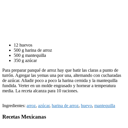
12 huevos
500 g harina de arroz
500 g mantequilla
350 g azúcar
Para preparar panqué de arroz hay que batir las claras a punto de
turrón. Agregar las yemas una por una, alternando con cucharadas
de azúcar. Añadir poco a poco la harina cernida y la mantequilla
fundida. Verter en un molde engrasado y hornear a temperatura
media. La receta alcanza para 10 raciones.
Ingredientes:
arroz
,
azúcar
,
harina de arroz
,
huevo
,
mantequilla
Recetas Mexicanas