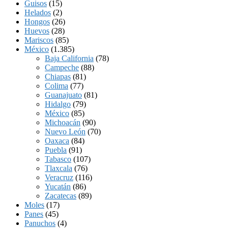
Guisos
(15)
Helados
(2)
Hongos
(26)
Huevos
(28)
Mariscos
(85)
México
(1.385)
Baja California
(78)
Campeche
(88)
Chiapas
(81)
Colima
(77)
Guanajuato
(81)
Hidalgo
(79)
México
(85)
Michoacán
(90)
Nuevo León
(70)
Oaxaca
(84)
Puebla
(91)
Tabasco
(107)
Tlaxcala
(76)
Veracruz
(116)
Yucatán
(86)
Zacatecas
(89)
Moles
(17)
Panes
(45)
Panuchos
(4)