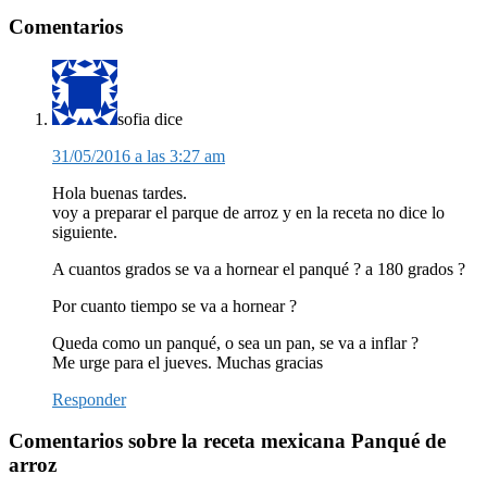
entrada:
Interacciones
Comentarios
con
los
lectores
sofia
dice
31/05/2016 a las 3:27 am
Hola buenas tardes.
voy a preparar el parque de arroz y en la receta no dice lo
siguiente.
A cuantos grados se va a hornear el panqué ? a 180 grados ?
Por cuanto tiempo se va a hornear ?
Queda como un panqué, o sea un pan, se va a inflar ?
Me urge para el jueves. Muchas gracias
Responder
Comentarios sobre la receta mexicana Panqué de
arroz