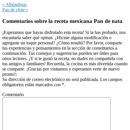
Entrada
« Albóndigas
anterior:
Siguiente
Pan de elote »
entrada:
Interacciones
Comentarios sobre la receta mexicana Pan de nata
con
los
¡Esperamos que hayas disfrutado esta receta! Si la has probado, nos
encantaría saber qué opinas. ¿Hiciste alguna modificación o
lectores
agregaste un toque personal? ¿Cómo resultó? Por favor, comparte
tus experiencias y pensamientos en la sección de comentarios a
continuación. Tus consejos y sugerencias pueden ser útiles para
otros lectores. ¡Y si te gustó la receta, no dudes en compartirla con
tus amigos y familiares! Recuerda, la cocina es más divertida cuando
se comparte. ¡Gracias por visitarnos y esperamos verte de nuevo
pronto!:
Su dirección de correo electrónico no será publicada. Los campos
obligatorios están marcados con *.
Comentario