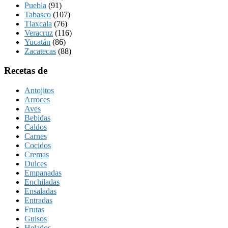
Puebla
(91)
Tabasco
(107)
Tlaxcala
(76)
Veracruz
(116)
Yucatán
(86)
Zacatecas
(88)
Recetas de
Antojitos
Arroces
Aves
Bebidas
Caldos
Carnes
Cocidos
Cremas
Dulces
Empanadas
Enchiladas
Ensaladas
Entradas
Frutas
Guisos
Helados