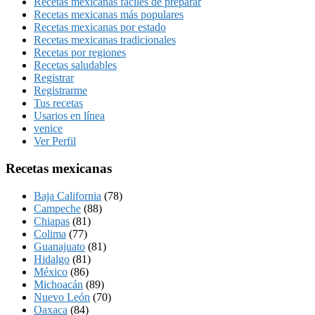
Recetas mexicanas fáciles de preparar
Recetas mexicanas más populares
Recetas mexicanas por estado
Recetas mexicanas tradicionales
Recetas por regiones
Recetas saludables
Registrar
Registrarme
Tus recetas
Usarios en línea
venice
Ver Perfil
Recetas mexicanas
Baja California
(78)
Campeche
(88)
Chiapas
(81)
Colima
(77)
Guanajuato
(81)
Hidalgo
(81)
México
(86)
Michoacán
(89)
Nuevo León
(70)
Oaxaca
(84)