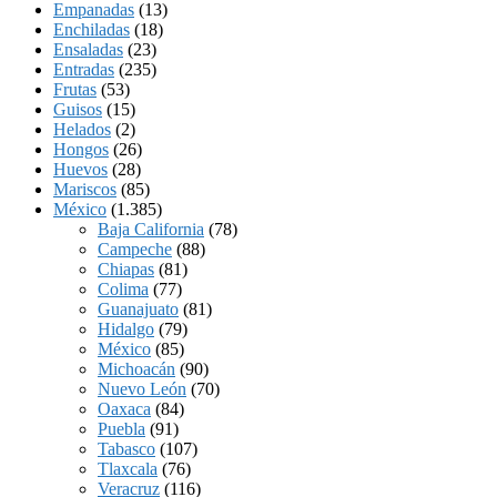
Empanadas
(13)
Enchiladas
(18)
Ensaladas
(23)
Entradas
(235)
Frutas
(53)
Guisos
(15)
Helados
(2)
Hongos
(26)
Huevos
(28)
Mariscos
(85)
México
(1.385)
Baja California
(78)
Campeche
(88)
Chiapas
(81)
Colima
(77)
Guanajuato
(81)
Hidalgo
(79)
México
(85)
Michoacán
(90)
Nuevo León
(70)
Oaxaca
(84)
Puebla
(91)
Tabasco
(107)
Tlaxcala
(76)
Veracruz
(116)