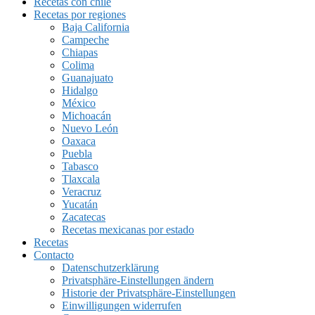
Recetas con chile
Recetas por regiones
Baja California
Campeche
Chiapas
Colima
Guanajuato
Hidalgo
México
Michoacán
Nuevo León
Oaxaca
Puebla
Tabasco
Tlaxcala
Veracruz
Yucatán
Zacatecas
Recetas mexicanas por estado
Recetas
Contacto
Datenschutzerklärung
Privatsphäre-Einstellungen ändern
Historie der Privatsphäre-Einstellungen
Einwilligungen widerrufen