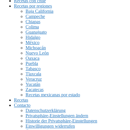
Recetas con chile
Recetas por regiones
Baja California
Campeche
Chiapas
Colima
Guanajuato
Hidalgo
México
Michoacán
Nuevo León
Oaxaca
Puebla
Tabasco
Tlaxcala
Veracruz
Yucatán
Zacatecas
Recetas mexicanas por estado
Recetas
Contacto
Datenschutzerklärung
Privatsphäre-Einstellungen ändern
Historie der Privatsphäre-Einstellungen
Einwilligungen widerrufen