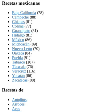
Recetas mexicanas
Baja California
(78)
Campeche
(88)
Chiapas
(81)
Colima
(77)
Guanajuato
(81)
Hidalgo
(81)
México
(86)
Michoacán
(89)
Nuevo León
(70)
Oaxaca
(84)
Puebla
(91)
Tabasco
(107)
Tlaxcala
(76)
Veracruz
(116)
Yucatán
(86)
Zacatecas
(88)
Recetas de
Antojitos
Arroces
Aves