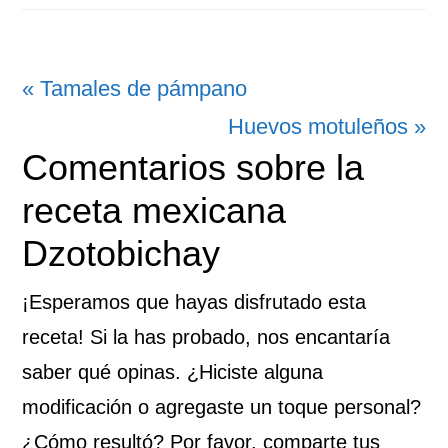
Entrada
« Tamales de pámpano
anterior:
Siguiente
Huevos motuleños »
Interacciones
Comentarios sobre la
entrada:
con
receta mexicana
los
Dzotobichay
lectores
¡Esperamos que hayas disfrutado esta
receta! Si la has probado, nos encantaría
saber qué opinas. ¿Hiciste alguna
modificación o agregaste un toque personal?
¿Cómo resultó? Por favor, comparte tus