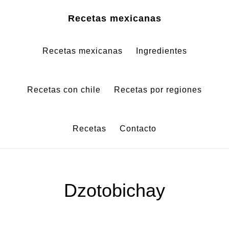
Saltar
Saltar
Recetas mexicanas
al
al
contenido
pie
Recetas mexicanas
Ingredientes
principal
de
página
Recetas con chile
Recetas por regiones
Recetas
Contacto
Dzotobichay