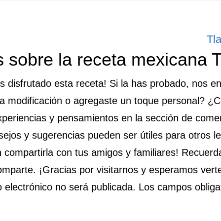
Si
Tl
es
 sobre la receta mexicana T
ent
disfrutado esta receta! Si la has probado, nos e
na modificación o agregaste un toque personal? ¿
xperiencias y pensamientos en la sección de come
ejos y sugerencias pueden ser útiles para otros lec
n compartirla con tus amigos y familiares! Recuerd
omparte. ¡Gracias por visitarnos y esperamos vert
o electrónico no será publicada. Los campos obliga