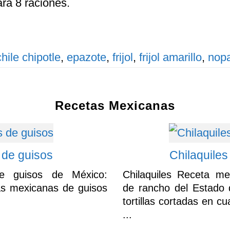
ra 8 raciones.
chile chipotle
,
epazote
,
frijol
,
frijol amarillo
,
nopa
Recetas Mexicanas
 de guisos
Chilaquiles
de guisos de México:
Chilaquiles Receta me
s mexicanas de guisos
de rancho del Estado d
tortillas cortadas en c
...