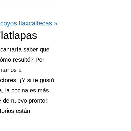
guiente
acoyos tlaxcaltecas »
latlapas
rada:
ncantaría saber qué
Cómo resultó? Por
ntarios a
tores. ¡Y si te gustó
a, la cocina es más
e de nuevo pronto!:
torios están