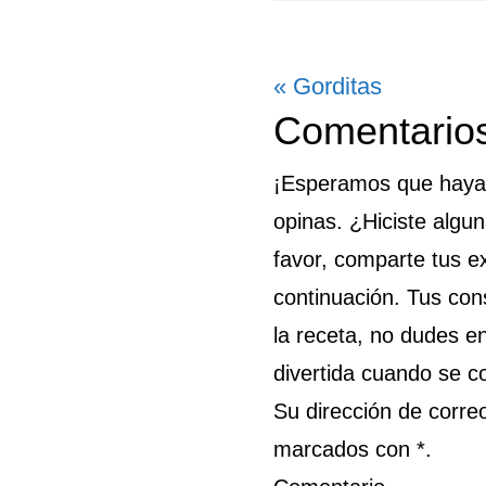
Entrada
« Gorditas
Interaccion
Comentarios
anterior:
con
¡Esperamos que hayas 
los
opinas. ¿Hiciste algu
lectores
favor, comparte tus e
continuación. Tus cons
la receta, no dudes e
divertida cuando se c
Su dirección de corre
marcados con *.