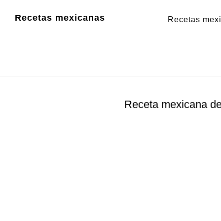
Saltar
Saltar
Recetas mexicanas
Recetas mex
al
al
contenido
pie
principal
de
página
Receta mexicana d