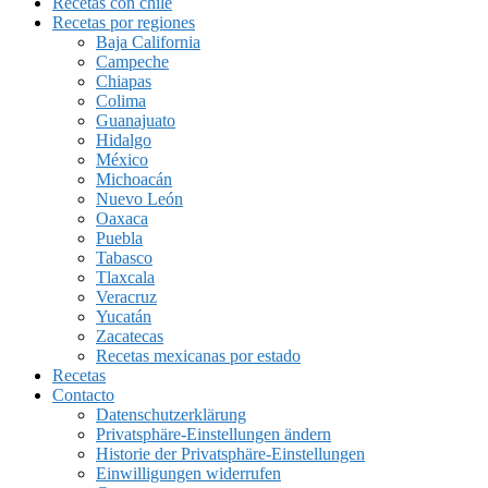
Recetas con chile
Recetas por regiones
Baja California
Campeche
Chiapas
Colima
Guanajuato
Hidalgo
México
Michoacán
Nuevo León
Oaxaca
Puebla
Tabasco
Tlaxcala
Veracruz
Yucatán
Zacatecas
Recetas mexicanas por estado
Recetas
Contacto
Datenschutzerklärung
Privatsphäre-Einstellungen ändern
Historie der Privatsphäre-Einstellungen
Einwilligungen widerrufen