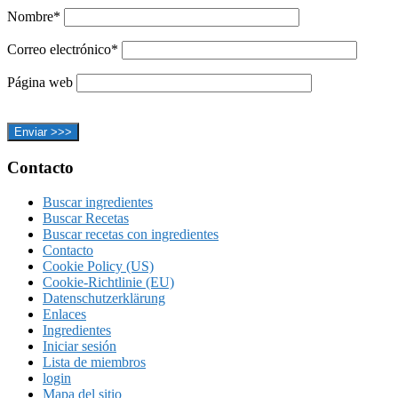
Nombre*
Correo electrónico*
Página web
Footer
Contacto
Buscar ingredientes
Buscar Recetas
Buscar recetas con ingredientes
Contacto
Cookie Policy (US)
Cookie-Richtlinie (EU)
Datenschutzerklärung
Enlaces
Ingredientes
Iniciar sesión
Lista de miembros
login
Mapa del sitio