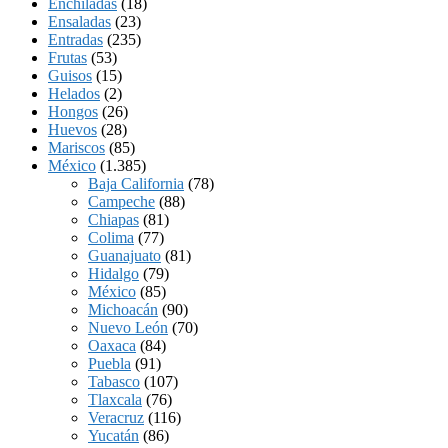
Enchiladas
(18)
Ensaladas
(23)
Entradas
(235)
Frutas
(53)
Guisos
(15)
Helados
(2)
Hongos
(26)
Huevos
(28)
Mariscos
(85)
México
(1.385)
Baja California
(78)
Campeche
(88)
Chiapas
(81)
Colima
(77)
Guanajuato
(81)
Hidalgo
(79)
México
(85)
Michoacán
(90)
Nuevo León
(70)
Oaxaca
(84)
Puebla
(91)
Tabasco
(107)
Tlaxcala
(76)
Veracruz
(116)
Yucatán
(86)