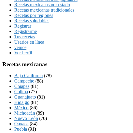
Recetas mexicanas por estado
Recetas mexicanas tradicionales
Recetas por regiones
Recetas saludables
Registrar
Registrarme
Tus recetas
Usarios en línea
venice
Ver Perfil
Recetas mexicanas
Baja California
(78)
Campeche
(88)
Chiapas
(81)
Colima
(77)
Guanajuato
(81)
Hidalgo
(81)
México
(86)
Michoacán
(89)
Nuevo León
(70)
Oaxaca
(84)
Puebla
(91)