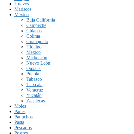
Huevos
Mariscos
México
Baja California
Campeche
Chiapas
Colima
Guanajuato
Hidalgo
México
Michoacán
Nuevo León
Oaxaca
Puebla
Tabasco
Tlaxcala
Veracruz
Yucatán
Zacatecas
Moles
Panes
Panuchos
Pasta
Pescados
Postres