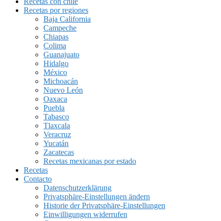
Recetas con chile
Recetas por regiones
Baja California
Campeche
Chiapas
Colima
Guanajuato
Hidalgo
México
Michoacán
Nuevo León
Oaxaca
Puebla
Tabasco
Tlaxcala
Veracruz
Yucatán
Zacatecas
Recetas mexicanas por estado
Recetas
Contacto
Datenschutzerklärung
Privatsphäre-Einstellungen ändern
Historie der Privatsphäre-Einstellungen
Einwilligungen widerrufen