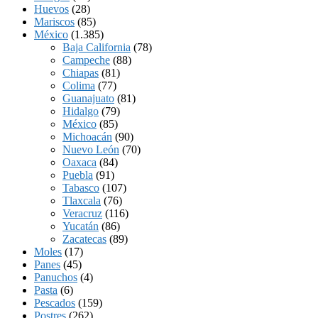
Huevos
(28)
Mariscos
(85)
México
(1.385)
Baja California
(78)
Campeche
(88)
Chiapas
(81)
Colima
(77)
Guanajuato
(81)
Hidalgo
(79)
México
(85)
Michoacán
(90)
Nuevo León
(70)
Oaxaca
(84)
Puebla
(91)
Tabasco
(107)
Tlaxcala
(76)
Veracruz
(116)
Yucatán
(86)
Zacatecas
(89)
Moles
(17)
Panes
(45)
Panuchos
(4)
Pasta
(6)
Pescados
(159)
Postres
(262)