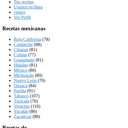
Tus recetas
Usarios en línea
venice
Ver Perfil
Recetas mexicanas
Baja California
(78)
Campeche
(88)
Chiapas
(81)
Colima
(77)
Guanajuato
(81)
Hidalgo
(81)
México
(86)
Michoacán
(89)
Nuevo León
(70)
Oaxaca
(84)
Puebla
(91)
Tabasco
(107)
Tlaxcala
(76)
Veracruz
(116)
Yucatán
(86)
Zacatecas
(88)
Recetas de