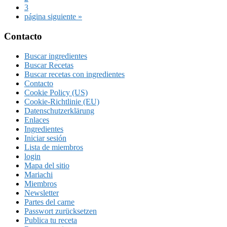
Página
3
Ir
página siguiente »
a
la
Footer
Contacto
Buscar ingredientes
Buscar Recetas
Buscar recetas con ingredientes
Contacto
Cookie Policy (US)
Cookie-Richtlinie (EU)
Datenschutzerklärung
Enlaces
Ingredientes
Iniciar sesión
Lista de miembros
login
Mapa del sitio
Mariachi
Miembros
Newsletter
Partes del carne
Passwort zurücksetzen
Publica tu receta