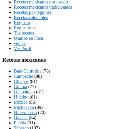
Recetas mexicanas por estado
Recetas mexicanas tradicionales
Recetas por regiones
Recetas saludables
Registrar
Registrarme
Tus recetas
Usarios en línea
venice
Ver Perfil
Recetas mexicanas
Baja California
(78)
Campeche
(88)
Chiapas
(81)
Colima
(77)
Guanajuato
(81)
Hidalgo
(81)
México
(86)
Michoacán
(89)
Nuevo León
(70)
Oaxaca
(84)
Puebla
(91)
Tabasco
(107)