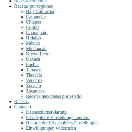
Recetas con chile
Recetas por regiones
Baja California
Campeche
Chiapas
Colima
Guanajuato
Hidalgo
México
Michoacán
Nuevo León
Oaxaca
Puebla
Tabasco
Tlaxcala
Veracruz
Yucatán
Zacatecas
Recetas mexicanas por estado
Recetas
Contacto
Datenschutzerklärung
Privatsphäre-Einstellungen ändern
Historie der Privatsphäre-Einstellungen
Einwilligungen widerrufen