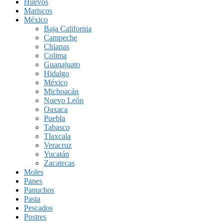
Huevos
Mariscos
México
Baja California
Campeche
Chiapas
Colima
Guanajuato
Hidalgo
México
Michoacán
Nuevo León
Oaxaca
Puebla
Tabasco
Tlaxcala
Veracruz
Yucatán
Zacatecas
Moles
Panes
Panuchos
Pasta
Pescados
Postres