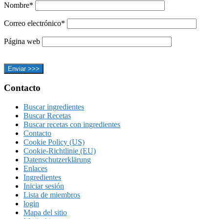
Nombre*
Correo electrónico*
Página web
Footer
Contacto
Buscar ingredientes
Buscar Recetas
Buscar recetas con ingredientes
Contacto
Cookie Policy (US)
Cookie-Richtlinie (EU)
Datenschutzerklärung
Enlaces
Ingredientes
Iniciar sesión
Lista de miembros
login
Mapa del sitio