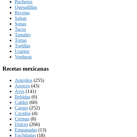
Pucheros
Quesadillas
Recetas
Salsas
Sopas
Tacos
Tamales
Tortas
Tortillas
Usarios
Verduras
Recetas mexicanas
Antojitos
(255)
Arroces
(43)
Aves
(141)
Bebidas
(6)
Caldos
(60)
Carnes
(252)
Cocidos
(4)
Cremas
(8)
Dulces
(266)
Empanadas
(13)
Enchiladas
(18)