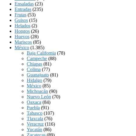
Ensaladas
(23)
Entradas
(235)
Frutas
(53)
Guisos
(15)
Helados
(2)
Hongos
(26)
Huevos
(28)
Mariscos
(85)
México
(1.385)
Baja California
(78)
Campeche
(88)
Chiapas
(81)
Colima
(77)
Guanajuato
(81)
Hidalgo
(79)
México
(85)
Michoacán
(90)
Nuevo León
(70)
Oaxaca
(84)
Puebla
(91)
Tabasco
(107)
Tlaxcala
(76)
Veracruz
(116)
Yucatán
(86)
Zacatecas
(89)