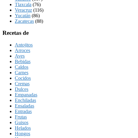
Tlaxcala
(76)
Veracruz
(116)
Yucatán
(86)
Zacatecas
(88)
Recetas de
Antojitos
Arroces
Aves
Bebidas
Caldos
Carnes
Cocidos
Cremas
Dulces
Empanadas
Enchiladas
Ensaladas
Entradas
Frutas
Guisos
Helados
Hongos