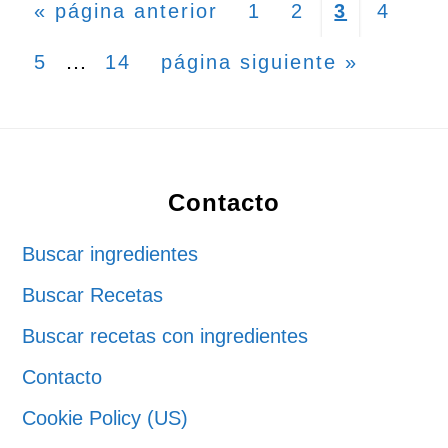
Ir
Página
Página
Página
Págin
«
página anterior
1
2
3
4
a
Páginas
…
Página
Página
Ir
5
14
página siguiente »
la
intermedias
a
omitidas
la
Footer
Contacto
Buscar ingredientes
Buscar Recetas
Buscar recetas con ingredientes
Contacto
Cookie Policy (US)