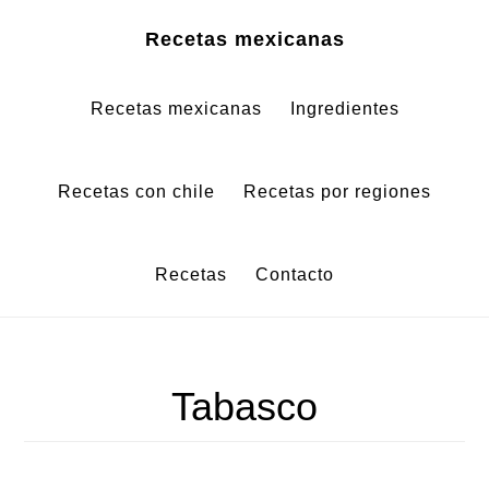
Saltar
Saltar
Recetas mexicanas
al
al
contenido
pie
Recetas mexicanas
Ingredientes
principal
de
página
Recetas con chile
Recetas por regiones
Recetas
Contacto
Tabasco