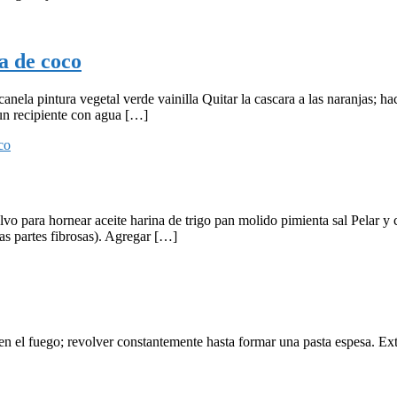
a de coco
ela pintura vegetal verde vainilla Quitar la cascara a las naranjas; hac
 un recipiente con agua […]
co
o para hornear aceite harina de trigo pan molido pimienta sal Pelar y co
as partes fibrosas). Agregar […]
en el fuego; revolver constantemente hasta formar una pasta espesa. Ext