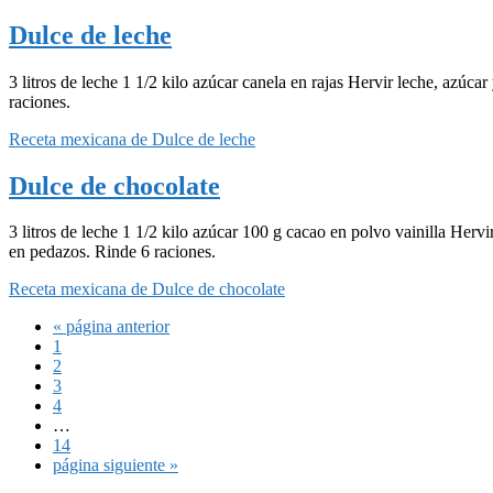
Dulce de leche
3 litros de leche 1 1/2 kilo azúcar canela en rajas Hervir leche, azúc
raciones.
Receta mexicana de Dulce de leche
Dulce de chocolate
3 litros de leche 1 1/2 kilo azúcar 100 g cacao en polvo vainilla Hervi
en pedazos. Rinde 6 raciones.
Receta mexicana de Dulce de chocolate
Ir
«
página anterior
Página
a
1
Página
la
2
Página
3
Página
4
Páginas
…
intermedias
Página
14
omitidas
Ir
página siguiente »
a