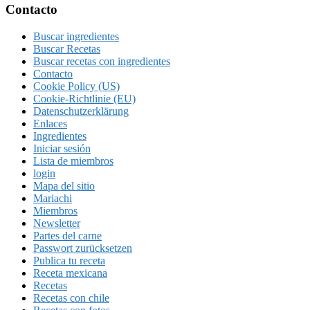
la
Footer
Contacto
Buscar ingredientes
Buscar Recetas
Buscar recetas con ingredientes
Contacto
Cookie Policy (US)
Cookie-Richtlinie (EU)
Datenschutzerklärung
Enlaces
Ingredientes
Iniciar sesión
Lista de miembros
login
Mapa del sitio
Mariachi
Miembros
Newsletter
Partes del carne
Passwort zurücksetzen
Publica tu receta
Receta mexicana
Recetas
Recetas con chile