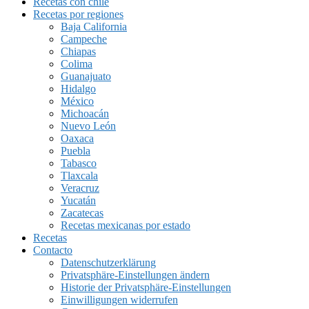
Recetas con chile
Recetas por regiones
Baja California
Campeche
Chiapas
Colima
Guanajuato
Hidalgo
México
Michoacán
Nuevo León
Oaxaca
Puebla
Tabasco
Tlaxcala
Veracruz
Yucatán
Zacatecas
Recetas mexicanas por estado
Recetas
Contacto
Datenschutzerklärung
Privatsphäre-Einstellungen ändern
Historie der Privatsphäre-Einstellungen
Einwilligungen widerrufen