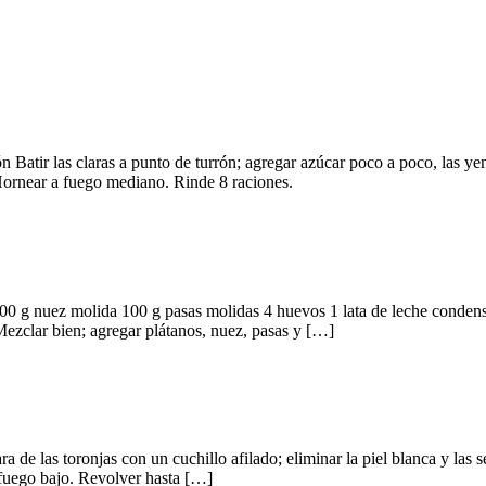
Batir las claras a punto de turrón; agregar azúcar poco a poco, las yem
Hornear a fuego mediano. Rinde 8 raciones.
0 g nuez molida 100 g pasas molidas 4 huevos 1 lata de leche condensa
Mezclar bien; agregar plátanos, nuez, pasas y […]
ara de las toronjas con un cuchillo afilado; eliminar la piel blanca y las
a fuego bajo. Revolver hasta […]