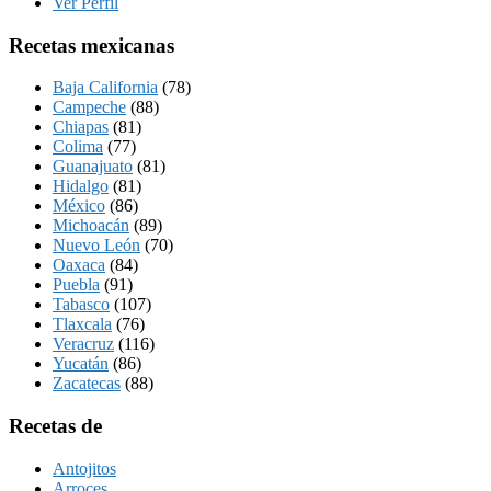
Ver Perfil
Recetas mexicanas
Baja California
(78)
Campeche
(88)
Chiapas
(81)
Colima
(77)
Guanajuato
(81)
Hidalgo
(81)
México
(86)
Michoacán
(89)
Nuevo León
(70)
Oaxaca
(84)
Puebla
(91)
Tabasco
(107)
Tlaxcala
(76)
Veracruz
(116)
Yucatán
(86)
Zacatecas
(88)
Recetas de
Antojitos
Arroces