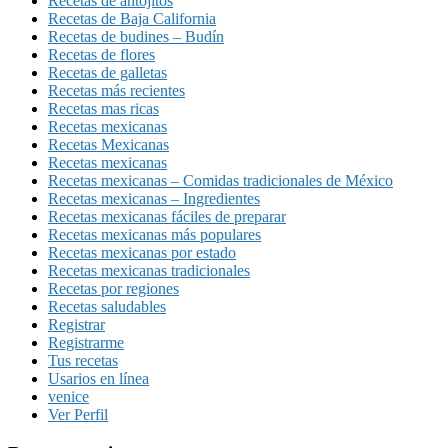
Recetas de antojitos
Recetas de Baja California
Recetas de budines – Budín
Recetas de flores
Recetas de galletas
Recetas más recientes
Recetas mas ricas
Recetas mexicanas
Recetas Mexicanas
Recetas mexicanas
Recetas mexicanas – Comidas tradicionales de México
Recetas mexicanas – Ingredientes
Recetas mexicanas fáciles de preparar
Recetas mexicanas más populares
Recetas mexicanas por estado
Recetas mexicanas tradicionales
Recetas por regiones
Recetas saludables
Registrar
Registrarme
Tus recetas
Usarios en línea
venice
Ver Perfil