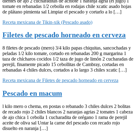
dientes de ajo 2 cucharaditas de achiote 1 naranja agria (el jugo) 1
tomate en rebanadas 1/2 cebolla en rodajas chile xcatic asado hojas
de plátano pimienta sal Limpiar el pescado y cortarlo a lo […]
Receta mexicana de Tikin-xik (Pescado asado)
Filetes de pescado horneado en cerveza
8 filetes de pescado (mero) 3/4 kilo papas chiquitas, sancochadas y
peladas 1/2 kilo tomate, cortado en rebanadas 200 g margarina 1
taza de chícharos cocidos 1/2 taza de jugo de limón 2 cucharadas de
perejil, finamente picado 15 cebollitas de Cambray, cortadas en
rebanadas 4 chiles dulces, cortados a lo largo 3 chiles xcatic […]
Receta mexicana de Filetes de pescado horneado en cerveza
Pescado en macum
l kilo mero o chema, en postas o rebanado 3 chiles dulces 2 bolitas
de recado rojo 2 chiles blancos 2 naranjas agrias 2 tomates 1 cabeza
de ajo chica 1 cebolla 1 cucharadita de orégano 1 rama de perejil
aceite de oliva sal Untar la carne del pescado con recado rojo
disuelto en naranja […]