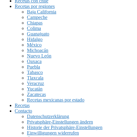
Recetas con chile
Recetas por regiones
Baja California
Campeche
Chiapas
Colima
Guanajuato
Hidalgo
México
Michoacán
Nuevo León
Oaxaca
Puebla
Tabasco
Tlaxcala
Veracruz
Yucatán
Zacatecas
Recetas mexicanas por estado
Recetas
Contacto
Datenschutzerklärung
Privatsphäre-Einstellungen ändern
Historie der Privatsphäre-Einstellungen
Einwilligungen widerrufen