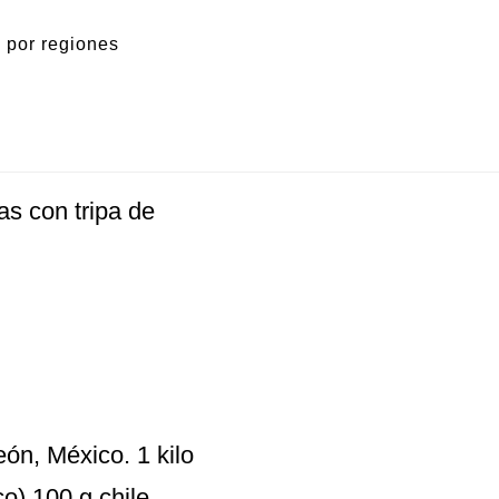
 por regiones
as con tripa de
n, México. 1 kilo
o) 100 g chile