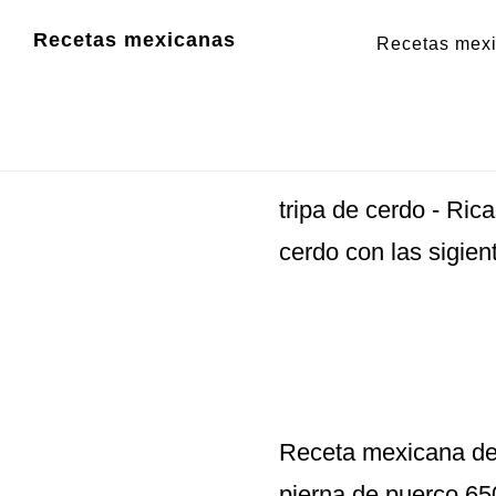
Saltar
Saltar
Recetas mexicanas
Recetas mex
al
al
Recetas mex
contenido
pie
principal
de
página
tripa de cerdo
- Rica
cerdo con las sigien
Receta mexicana de
pierna de puerco 65