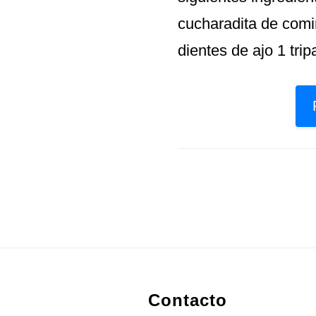
cucharadita de comin
dientes de ajo 1 tri
Footer
Contacto