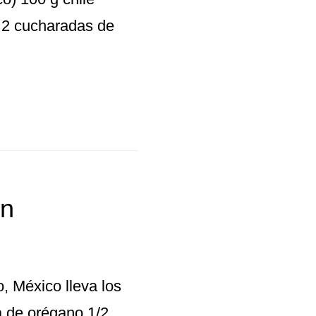
l 2 cucharadas de
an
, México lleva los
ta de orégano 1/2