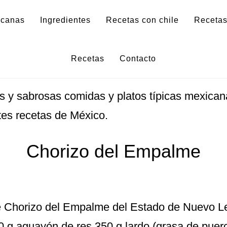
icanas
Ingredientes
Recetas con chile
Recetas
icanas con tripa de cerdo
Recetas
Contacto
s y sabrosas comidas y platos típicas mexican
tes recetas de México.
Chorizo del Empalme
 Chorizo del Empalme del Estado de Nuevo Leó
0 g aguayón de res 350 g lardo (grasa de puerc