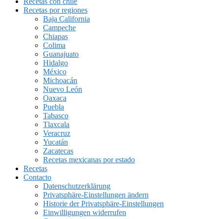
Recetas con chile
Recetas por regiones
Baja California
Campeche
Chiapas
Colima
Guanajuato
Hidalgo
México
Michoacán
Nuevo León
Oaxaca
Puebla
Tabasco
Tlaxcala
Veracruz
Yucatán
Zacatecas
Recetas mexicanas por estado
Recetas
Contacto
Datenschutzerklärung
Privatsphäre-Einstellungen ändern
Historie der Privatsphäre-Einstellungen
Einwilligungen widerrufen