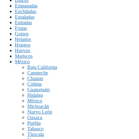
Dulces
Empanadas
Enchiladas
Ensaladas
Entradas
Frutas
Guisos
Helados
Hongos
Huevos
Mariscos
México
Baja California
Campeche
Chiapas
Colima
Guanajuato
Hidalgo
México
Michoacán
Nuevo León
Oaxaca
Puebla
Tabasco
Tlaxcala