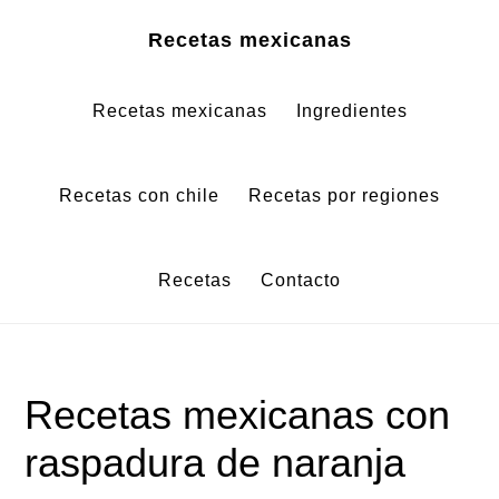
Saltar
Saltar
Recetas mexicanas
al
al
contenido
pie
Recetas mexicanas
Ingredientes
principal
de
página
Recetas con chile
Recetas por regiones
Recetas
Contacto
Recetas mexicanas con
raspadura de naranja