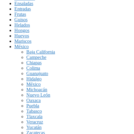
Ensaladas
Entradas
Frutas
Guisos
Helados
Hongos
Huevos
Mariscos
México
Baja California
Campeche
Chiapas
Colima
Guanajuato
Hidalgo
México
Michoacán
Nuevo León
Oaxaca
Puebla
Tabasco
Tlaxcala
Veracruz
Yucatán
Zacatecas