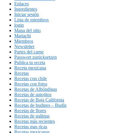
Enlaces
Ingredientes
Iniciar sesión
Lista de miembros
login
Mapa del sitio
Mariachi
Miembros
Newsletter
Partes del carne
Passwort zurücksetzen
Publica tu receta
Receta mexicana
Recetas
Recetas con chile
Recetas con fotos
Recetas de Albóndigas
Recetas de antojitos
Recetas de Baja California
Recetas de budines – Budín
Recetas de flores
Recetas de galletas
Recetas más recientes
Recetas mas ricas
Recetas mexicanas