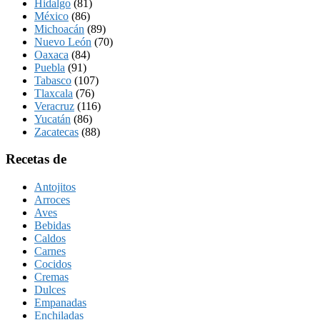
Hidalgo
(81)
México
(86)
Michoacán
(89)
Nuevo León
(70)
Oaxaca
(84)
Puebla
(91)
Tabasco
(107)
Tlaxcala
(76)
Veracruz
(116)
Yucatán
(86)
Zacatecas
(88)
Recetas de
Antojitos
Arroces
Aves
Bebidas
Caldos
Carnes
Cocidos
Cremas
Dulces
Empanadas
Enchiladas