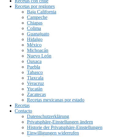
Recetas con chile
Recetas por regiones
Baja California
Campeche
Chiapas
Colima
Guanajuato
Hidalgo
México
Michoacán
Nuevo León
Oaxaca
Puebla
Tabasco
Tlaxcala
Veracruz
Yucatán
Zacatecas
Recetas mexicanas por estado
Recetas
Contacto
Datenschutzerklärung
Privatsphäre-Einstellungen ändern
Historie der Privatsphäre-Einstellungen
Einwilligungen widerrufen