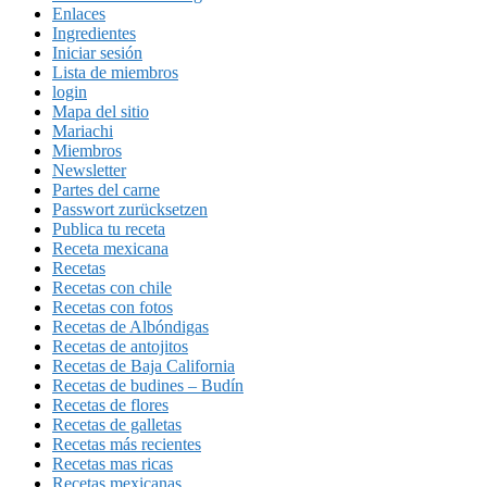
Enlaces
Ingredientes
Iniciar sesión
Lista de miembros
login
Mapa del sitio
Mariachi
Miembros
Newsletter
Partes del carne
Passwort zurücksetzen
Publica tu receta
Receta mexicana
Recetas
Recetas con chile
Recetas con fotos
Recetas de Albóndigas
Recetas de antojitos
Recetas de Baja California
Recetas de budines – Budín
Recetas de flores
Recetas de galletas
Recetas más recientes
Recetas mas ricas
Recetas mexicanas