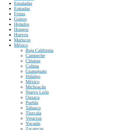
Ensaladas
Entradas
Frutas
Guisos
Helados
Hongos
Huevos
Mariscos
México
Baja California
Campeche
Chiapas
Colima
Guanajuato
Hidalgo
México
Michoacán
Nuevo León
Oaxaca
Puebla
Tabasco
Tlaxcala
Veracruz
Yucatán
Zacatecas