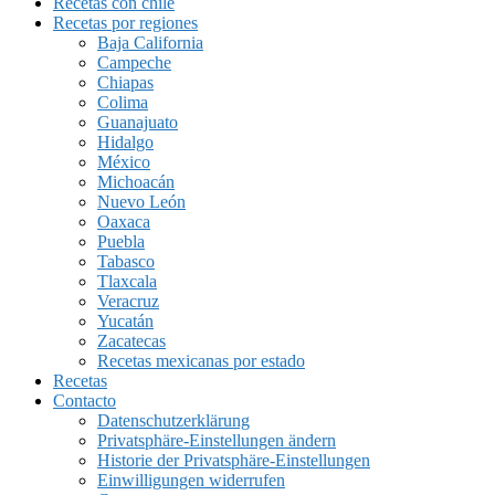
Recetas con chile
Recetas por regiones
Baja California
Campeche
Chiapas
Colima
Guanajuato
Hidalgo
México
Michoacán
Nuevo León
Oaxaca
Puebla
Tabasco
Tlaxcala
Veracruz
Yucatán
Zacatecas
Recetas mexicanas por estado
Recetas
Contacto
Datenschutzerklärung
Privatsphäre-Einstellungen ändern
Historie der Privatsphäre-Einstellungen
Einwilligungen widerrufen