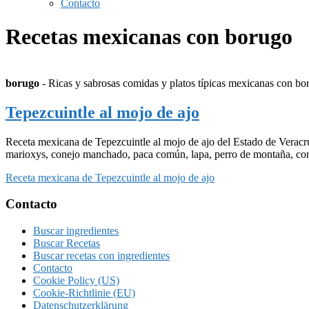
Contacto
Recetas mexicanas con borugo
borugo
- Ricas y sabrosas comidas y platos típicas mexicanas con bor
Tepezcuintle al mojo de ajo
Receta mexicana de Tepezcuintle al mojo de ajo del Estado de Veracru
marioxys, conejo manchado, paca común, lapa, perro de montaña, conej
Receta mexicana de Tepezcuintle al mojo de ajo
Footer
Contacto
Buscar ingredientes
Buscar Recetas
Buscar recetas con ingredientes
Contacto
Cookie Policy (US)
Cookie-Richtlinie (EU)
Datenschutzerklärung