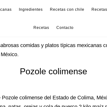
icanas
Ingredientes
Recetas con chile
Recetas
icanas con pierna de
Recetas
Contacto
sabrosas comidas y platos típicas mexicanas c
 México.
Pozole colimense
Pozole colimense del Estado de Colima, Méxic
rna, patas, orejas y cola de puerco 2 kilo maíz 