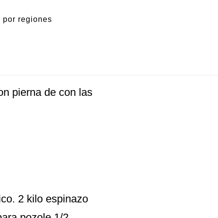
 por regiones
on pierna de con las
o. 2 kilo espinazo
para pozole 1/2