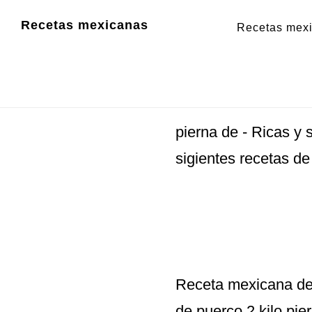
Saltar
Saltar
Recetas mexicanas
Recetas mex
al
al
Recetas mex
contenido
pie
principal
de
página
pierna de
- Ricas y 
sigientes recetas de
Receta mexicana de 
de puerco 2 kilo pie