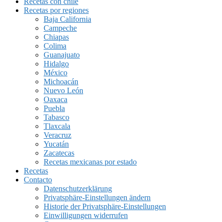
Recetas con chile
Recetas por regiones
Baja California
Campeche
Chiapas
Colima
Guanajuato
Hidalgo
México
Michoacán
Nuevo León
Oaxaca
Puebla
Tabasco
Tlaxcala
Veracruz
Yucatán
Zacatecas
Recetas mexicanas por estado
Recetas
Contacto
Datenschutzerklärung
Privatsphäre-Einstellungen ändern
Historie der Privatsphäre-Einstellungen
Einwilligungen widerrufen