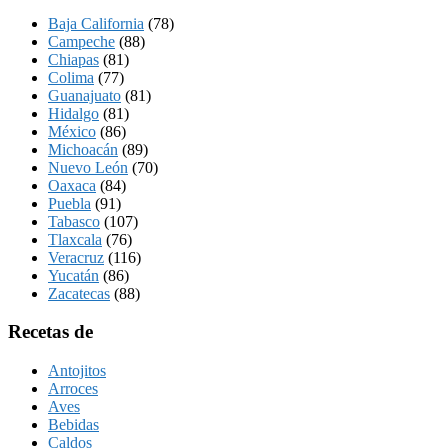
Baja California
(78)
Campeche
(88)
Chiapas
(81)
Colima
(77)
Guanajuato
(81)
Hidalgo
(81)
México
(86)
Michoacán
(89)
Nuevo León
(70)
Oaxaca
(84)
Puebla
(91)
Tabasco
(107)
Tlaxcala
(76)
Veracruz
(116)
Yucatán
(86)
Zacatecas
(88)
Recetas de
Antojitos
Arroces
Aves
Bebidas
Caldos