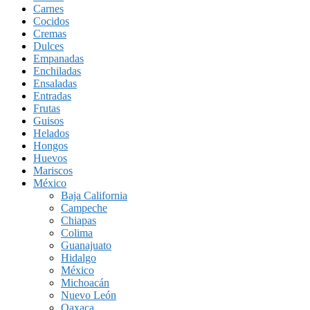
Carnes
Cocidos
Cremas
Dulces
Empanadas
Enchiladas
Ensaladas
Entradas
Frutas
Guisos
Helados
Hongos
Huevos
Mariscos
México
Baja California
Campeche
Chiapas
Colima
Guanajuato
Hidalgo
México
Michoacán
Nuevo León
Oaxaca