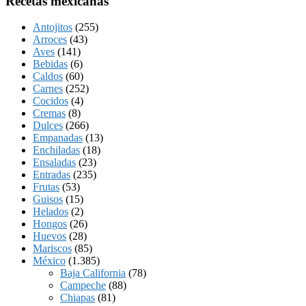
Recetas mexicanas
Antojitos
(255)
Arroces
(43)
Aves
(141)
Bebidas
(6)
Caldos
(60)
Carnes
(252)
Cocidos
(4)
Cremas
(8)
Dulces
(266)
Empanadas
(13)
Enchiladas
(18)
Ensaladas
(23)
Entradas
(235)
Frutas
(53)
Guisos
(15)
Helados
(2)
Hongos
(26)
Huevos
(28)
Mariscos
(85)
México
(1.385)
Baja California
(78)
Campeche
(88)
Chiapas
(81)